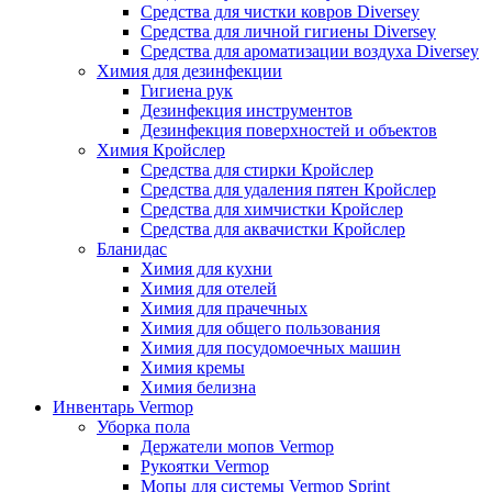
Средства для чистки ковров Diversey
Средства для личной гигиены Diversey
Средства для ароматизации воздуха Diversey
Химия для дезинфекции
Гигиена рук
Дезинфекция инструментов
Дезинфекция поверхностей и объектов
Химия Кройслер
Средства для стирки Кройслер
Средства для удаления пятен Кройслер
Средства для химчистки Кройслер
Средства для аквачистки Кройслер
Бланидас
Химия для кухни
Химия для отелей
Химия для прачечных
Химия для общего пользования
Химия для посудомоечных машин
Химия кремы
Химия белизна
Инвентарь Vermop
Уборка пола
Держатели мопов Vermop
Рукоятки Vermop
Мопы для системы Vermop Sprint