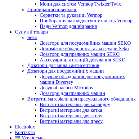
Мопи для систем Vermop Twixter/Twix
Прибирання поверхонь
Серветки та рукавиці Vermop
Прибирання важкодоступних місць Vermop
Пади Vermop для збирання
Супутні товари
Seko
Дозатори для посудомийних машин SEKO
Допоміжне обладнання та аксесуари Seko
Дозатори для пральних машин SEKO
Аксесуари для станцій дозування SEKO
Дозатори для мила і антисептиків
Дозатори для посудомийних машин
Дозуюче обладнання для посудомийних
машин Diversey
Дозуючі насоси Microdos
Дозатори для пральних машин
Витратні матеріали для прасувального обладнання
Витратні матеріали для каландру
Витратні матеріали для катка
Витратні матеріали для столу
Витратні матеріали для пресу
Electrolux
Контакти
Українська