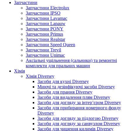
Запчастини
Запчастини Electrolux
Запчастини IPSO
Запчастини Lavamac
Запчастини Lapauw
Запчастини PONY
Запчастини Primus
Запчастини Realstar
Запчастини Speed Queen
Запчастини Trevil
Запчастини Unimac
Аксіальні ущільнення (сальники) та ремонтні
комплекти для пральних машин
Хімія
Хімія Diversey
Засоби для кухні Diversey
Миючі та дезінфікуючі засоби Diversey
Засоби для прання Diversey
Засоби для видалення плям Diversey
Засоби для догляду за інтер’єром Diversey
Засоби для прибирання номерного фонду
Diversey
Засоби для догляду за підлогою Diversey
Засоби для догляду за санвузлом Diversey
Засоби для чищення килимів Diversey