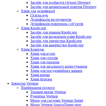
Засоби для особистої гігієни Diversey
Засоби для ароматизації повітря Diversey
Хімія для дезінфекції
Гігієна рук
Дезінфекція інструментів
Дезінфекція поверхонь і об’єктів
Хімія Кройслер
Засоби для прання Кройслер
Засоби для видалення плям Кройслер
Засоби для хімчистки Кройслер
Засоби для аквачистки Кройслер
Хімія Бланідас
Хімія для кухні
Хімія для готелів
Хімія для пралень
Хімія для загального користування
Хімія для посудомийних машин
Хімія креми
Хімія білизна
Інвентар Vermop
Прибирання підлоги
Тримачі мопів Vermop
Рукоятки Vermop
Мопи для системи Vermop Sprint
Мопи Vermop Aquva/Damp mop