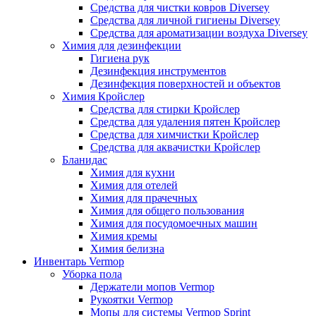
Средства для чистки ковров Diversey
Средства для личной гигиены Diversey
Средства для ароматизации воздуха Diversey
Химия для дезинфекции
Гигиена рук
Дезинфекция инструментов
Дезинфекция поверхностей и объектов
Химия Кройслер
Средства для стирки Кройслер
Средства для удаления пятен Кройслер
Средства для химчистки Кройслер
Средства для аквачистки Кройслер
Бланидас
Химия для кухни
Химия для отелей
Химия для прачечных
Химия для общего пользования
Химия для посудомоечных машин
Химия кремы
Химия белизна
Инвентарь Vermop
Уборка пола
Держатели мопов Vermop
Рукоятки Vermop
Мопы для системы Vermop Sprint