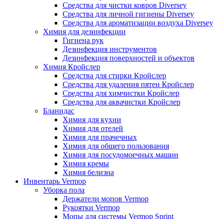
Средства для чистки ковров Diversey
Средства для личной гигиены Diversey
Средства для ароматизации воздуха Diversey
Химия для дезинфекции
Гигиена рук
Дезинфекция инструментов
Дезинфекция поверхностей и объектов
Химия Кройслер
Средства для стирки Кройслер
Средства для удаления пятен Кройслер
Средства для химчистки Кройслер
Средства для аквачистки Кройслер
Бланидас
Химия для кухни
Химия для отелей
Химия для прачечных
Химия для общего пользования
Химия для посудомоечных машин
Химия кремы
Химия белизна
Инвентарь Vermop
Уборка пола
Держатели мопов Vermop
Рукоятки Vermop
Мопы для системы Vermop Sprint