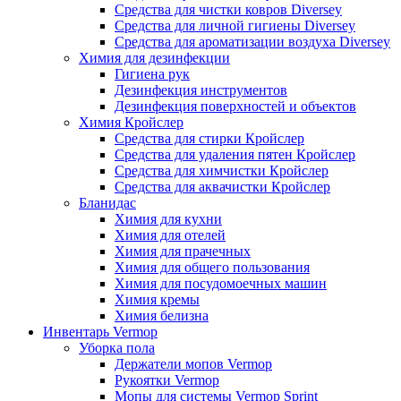
Средства для чистки ковров Diversey
Средства для личной гигиены Diversey
Средства для ароматизации воздуха Diversey
Химия для дезинфекции
Гигиена рук
Дезинфекция инструментов
Дезинфекция поверхностей и объектов
Химия Кройслер
Средства для стирки Кройслер
Средства для удаления пятен Кройслер
Средства для химчистки Кройслер
Средства для аквачистки Кройслер
Бланидас
Химия для кухни
Химия для отелей
Химия для прачечных
Химия для общего пользования
Химия для посудомоечных машин
Химия кремы
Химия белизна
Инвентарь Vermop
Уборка пола
Держатели мопов Vermop
Рукоятки Vermop
Мопы для системы Vermop Sprint