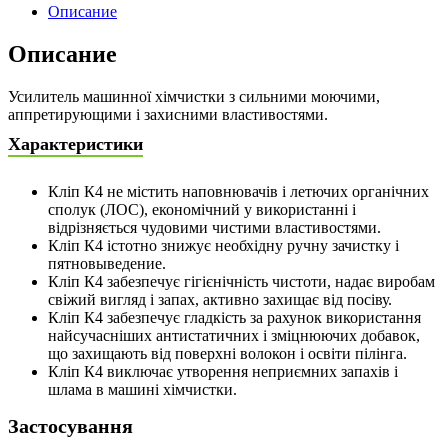
Описание
Описание
Усилитель машинної хімчистки з сильними моючими,
аппретирующими і захисними властивостями.
Характеристики
Кліп К4 не містить наповнювачів і летючих органічних
сполук (ЛОС), економічний у використанні і
відрізняється чудовими чистими властивостями.
Кліп К4 істотно знижує необхідну ручну зачистку і
пятновыведение.
Кліп К4 забезпечує гігієнічність чистоти, надає виробам
свіжий вигляд і запах, активно захищає від посіву.
Кліп К4 забезпечує гладкість за рахунок використання
найсучасніших антистатичних і зміцнюючих добавок,
що захищають від поверхні волокон і освіти пілінга.
Кліп К4 виключає утворення неприємних запахів і
шлама в машині хімчистки.
Застосування