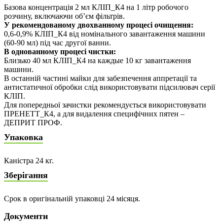
Базова концентрація 2 мл КЛІП_К4 на 1 літр робочого
розчину, включаючи об’єм фільтрів.
У рекомендованому двохванному процесі очищення:
0,6-0,9% КЛІП_К4 від номінального завантаження машини
(60-90 мл) під час другої ванни.
В однованному процесі чистки:
Близько 40 мл КЛІП_К4 на каждые 10 кг завантаження
машини.
В останній частині майки для забезпечення аппретації та
антистатичної обробки слід використовувати підсилювач серії
КЛІП.
Для попередньої зачистки рекомендується використовувати
ПРЕНЕТТ_К4, а для видалення специфічних пятен –
ДЕПРИТ ПРОФ.
Упаковка
Каністра 24 кг.
Зберігання
Срок в оригінальній упаковці 24 місяця.
Документи