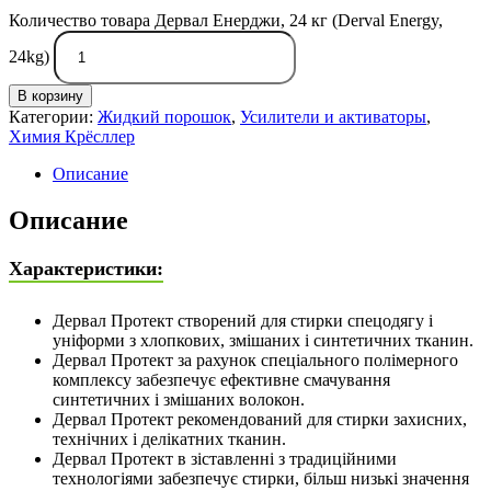
Количество товара Дервал Енерджи, 24 кг (Derval Energy,
24kg)
В корзину
Категории:
Жидкий порошок
,
Усилители и активаторы
,
Химия Крёсллер
Описание
Описание
Характеристики:
Дервал Протект створений для стирки спецодягу і
уніформи з хлопкових, змішаних і синтетичних тканин.
Дервал Протект за рахунок спеціального полімерного
комплексу забезпечує ефективне смачування
синтетичних і змішаних волокон.
Дервал Протект рекомендований для стирки захисних,
технічних і делікатних тканин.
Дервал Протект в зіставленні з традиційними
технологіями забезпечує стирки, більш низькі значення