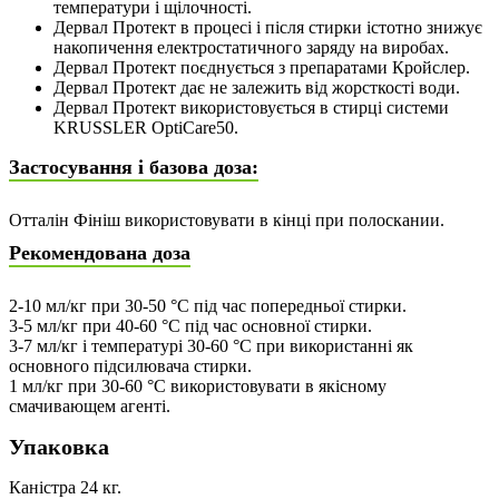
температури і щілочності.
Дервал Протект в процесі і після стирки істотно знижує
накопичення електростатичного заряду на виробах.
Дервал Протект поєднується з препаратами Кройслер.
Дервал Протект дає не залежить від жорсткості води.
Дервал Протект використовується в стирці системи
KRUSSLER OptiCare50.
Застосування і базова доза:
Отталін Фініш використовувати в кінці при полоскании.
Рекомендована доза
2-10 мл/кг при 30-50 °С під час попередньої стирки.
3-5 мл/кг при 40-60 °С під час основної стирки.
3-7 мл/кг і температурі 30-60 °С при використанні як
основного підсилювача стирки.
1 мл/кг при 30-60 °С використовувати в якісному
смачивающем агенті.
Упаковка
Каністра 24 кг.