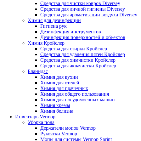
Средства для чистки ковров Diversey
Средства для личной гигиены Diversey
Средства для ароматизации воздуха Diversey
Химия для дезинфекции
Гигиена рук
Дезинфекция инструментов
Дезинфекция поверхностей и объектов
Химия Кройслер
Средства для стирки Кройслер
Средства для удаления пятен Кройслер
Средства для химчистки Кройслер
Средства для аквачистки Кройслер
Бланидас
Химия для кухни
Химия для отелей
Химия для прачечных
Химия для общего пользования
Химия для посудомоечных машин
Химия кремы
Химия белизна
Инвентарь Vermop
Уборка пола
Держатели мопов Vermop
Рукоятки Vermop
Мопы для системы Vermop Sprint