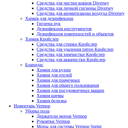
Средства для чистки ковров Diversey
Средства для личной гигиены Diversey
Средства для ароматизации воздуха Diversey
Химия для дезинфекции
Гигиена рук
Дезинфекция инструментов
Дезинфекция поверхностей и объектов
Химия Кройслер
Средства для стирки Кройслер
Средства для удаления пятен Кройслер
Средства для химчистки Кройслер
Средства для аквачистки Кройслер
Бланидас
Химия для кухни
Химия для отелей
Химия для прачечных
Химия для общего пользования
Химия для посудомоечных машин
Химия кремы
Химия белизна
Инвентарь Vermop
Уборка пола
Держатели мопов Vermop
Рукоятки Vermop
Мопы для системы Vermop Sprint