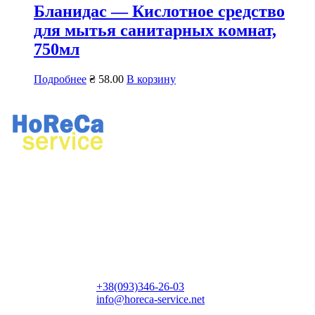
Бланидас — Кислотное средство
для мытья санитарных комнат,
750мл
Подробнее
₴
58.00
В корзину
Ремонт профессионального кухонного и прачечного
оборудования.
Продажа профессионального оборудования, химии для
ресторанов и прачечных.
Контактная информация:
+38(093)346-26-03
info@horeca-service.net