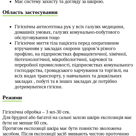
Має систему захисту та догляду за шкірою.
Область застосування
Гігієнічна антисептика рук у всіх галузях медицини,
домашніх умовах, галузях комунально-побутового
обслуговування тощо
Гігієнічне миття тіла пацієнта перед оперативним
втручанням у закладах охорони здоров’я різного
профілю, на підприємствах фармацевтичної, хімічної,
біотехнологічної, мікробіологічної, харчової та
переробної промисловості, підприємствах комунального
господарства, громадського харчування та торгівлі, на
всіх видах транспорту, у навчальних та дошкільних
закладах , побуті та в інших закладах де потрібно
дотримуватися гігієни.
Режими
Гігієнічна обробка – 3 мл-30 сек.
Для брудної або багатої на сальні залози шкіри експозиція має
бути не менше 60 сек.
Протягом експозиції шкіра має бути повністю зволожена
засобом. Після експозиції засіб змивають чистою проточною