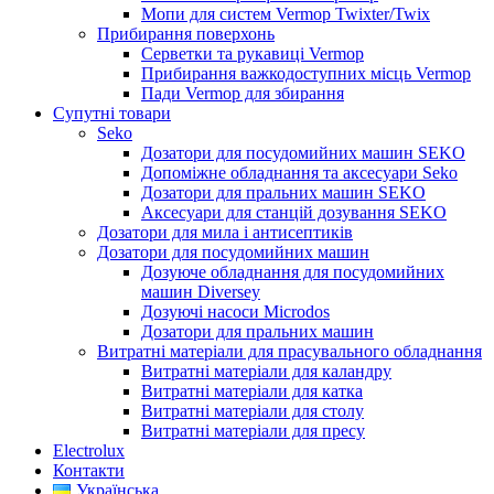
Мопи для систем Vermop Twixter/Twix
Прибирання поверхонь
Серветки та рукавиці Vermop
Прибирання важкодоступних місць Vermop
Пади Vermop для збирання
Супутні товари
Seko
Дозатори для посудомийних машин SEKO
Допоміжне обладнання та аксесуари Seko
Дозатори для пральних машин SEKO
Аксесуари для станцій дозування SEKO
Дозатори для мила і антисептиків
Дозатори для посудомийних машин
Дозуюче обладнання для посудомийних
машин Diversey
Дозуючі насоси Microdos
Дозатори для пральних машин
Витратні матеріали для прасувального обладнання
Витратні матеріали для каландру
Витратні матеріали для катка
Витратні матеріали для столу
Витратні матеріали для пресу
Electrolux
Контакти
Українська