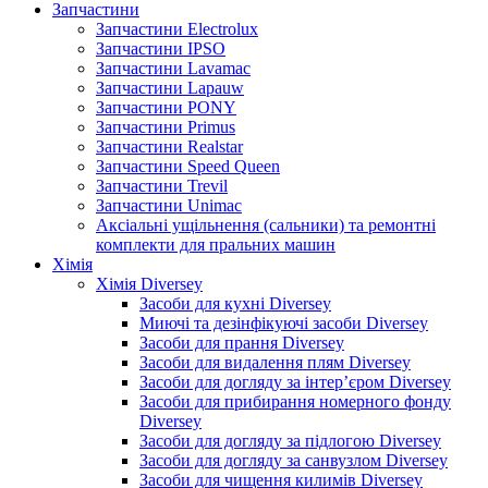
Запчастини
Запчастини Electrolux
Запчастини IPSO
Запчастини Lavamac
Запчастини Lapauw
Запчастини PONY
Запчастини Primus
Запчастини Realstar
Запчастини Speed Queen
Запчастини Trevil
Запчастини Unimac
Аксіальні ущільнення (сальники) та ремонтні
комплекти для пральних машин
Хімія
Хімія Diversey
Засоби для кухні Diversey
Миючі та дезінфікуючі засоби Diversey
Засоби для прання Diversey
Засоби для видалення плям Diversey
Засоби для догляду за інтер’єром Diversey
Засоби для прибирання номерного фонду
Diversey
Засоби для догляду за підлогою Diversey
Засоби для догляду за санвузлом Diversey
Засоби для чищення килимів Diversey