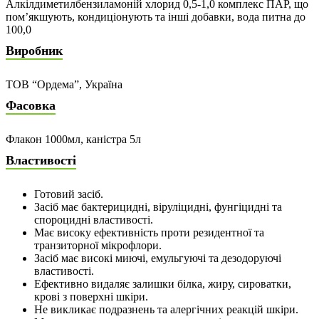
Алкілдиметилбензиламоній хлорид 0,5-1,0 комплекс ПАР, що
пом’якшують, кондиціонують та інші добавки, вода питна до
100,0
Виробник
ТОВ “Ордема”, Україна
Фасовка
Флакон 1000мл, каністра 5л
Властивості
Готовий засіб.
Засіб має бактерицидні, віруліцидні, фунгіцидні та
спороцидні властивості.
Має високу ефективність проти резидентної та
транзиторної мікрофлори.
Засіб має високі миючі, емульгуючі та дезодоруючі
властивості.
Ефективно видаляє залишки білка, жиру, сироватки,
крові з поверхні шкіри.
Не викликає подразнень та алергічних реакцій шкіри.