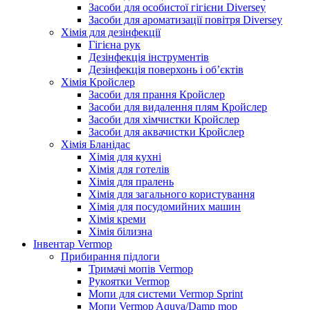
Засоби для особистої гігієни Diversey
Засоби для ароматизації повітря Diversey
Хімія для дезінфекції
Гігієна рук
Дезінфекція інструментів
Дезінфекція поверхонь і об’єктів
Хімія Кройслер
Засоби для прання Кройслер
Засоби для видалення плям Кройслер
Засоби для хімчистки Кройслер
Засоби для аквачистки Кройслер
Хімія Бланідас
Хімія для кухні
Хімія для готелів
Хімія для пралень
Хімія для загального користування
Хімія для посудомийних машин
Хімія креми
Хімія білизна
Інвентар Vermop
Прибирання підлоги
Тримачі мопів Vermop
Рукоятки Vermop
Мопи для системи Vermop Sprint
Мопи Vermop Aquva/Damp mop