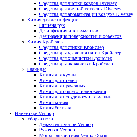
Средства для чистки ковров Diversey
Средства для личной гигиены Diversey
Средства для ароматизации воздуха Diversey
Химия для дезинфекции
Гигиена рук
Дезинфекция инструментов
Дезинфекция поверхностей и объектов
Химия Кройслер
Средства для стирки Кройслер
Средства для удаления пятен Кройслер
Средства для химчистки Кройслер
Средства для аквачистки Кройслер
Бланидас
Химия для кухни
Химия для отелей
Химия для прачечных
Химия для общего пользования
Химия для посудомоечных машин
Химия кремы
Химия белизна
Инвентарь Vermop
Уборка пола
Держатели мопов Vermop
Рукоятки Vermop
Мопы для системы Vermop Sprint