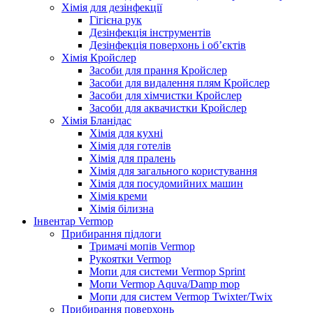
Хімія для дезінфекції
Гігієна рук
Дезінфекція інструментів
Дезінфекція поверхонь і об’єктів
Хімія Кройслер
Засоби для прання Кройслер
Засоби для видалення плям Кройслер
Засоби для хімчистки Кройслер
Засоби для аквачистки Кройслер
Хімія Бланідас
Хімія для кухні
Хімія для готелів
Хімія для пралень
Хімія для загального користування
Хімія для посудомийних машин
Хімія креми
Хімія білизна
Інвентар Vermop
Прибирання підлоги
Тримачі мопів Vermop
Рукоятки Vermop
Мопи для системи Vermop Sprint
Мопи Vermop Aquva/Damp mop
Мопи для систем Vermop Twixter/Twix
Прибирання поверхонь