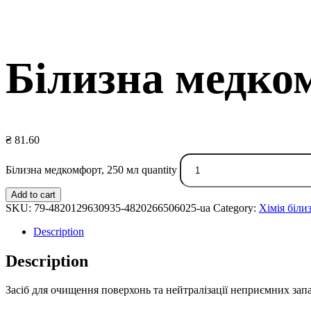
Білизна медко
₴
81.60
Білизна медкомфорт, 250 мл quantity
Add to cart
SKU:
79-4820129630935-4820266506025-ua
Category:
Хімія біли
Description
Description
Засіб для очищення поверхонь та нейтралізації неприємних запа