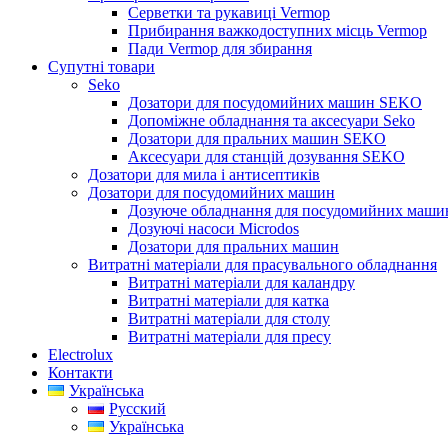
Серветки та рукавиці Vermop
Прибирання важкодоступних місць Vermop
Пади Vermop для збирання
Супутні товари
Seko
Дозатори для посудомийних машин SEKO
Допоміжне обладнання та аксесуари Seko
Дозатори для пральних машин SEKO
Аксесуари для станцій дозування SEKO
Дозатори для мила і антисептиків
Дозатори для посудомийних машин
Дозуюче обладнання для посудомийних машин
Дозуючі насоси Microdos
Дозатори для пральних машин
Витратні матеріали для прасувального обладнання
Витратні матеріали для каландру
Витратні матеріали для катка
Витратні матеріали для столу
Витратні матеріали для пресу
Electrolux
Контакти
Українська
Русский
Українська