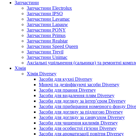
Запчастини
Запчастини Electrolux
Запчастини IPSO
Запчастини Lavamac
Запчастини Lapauw
Запчастини PONY
Запчастини Primus
Запчастини Realstar
Запчастини Speed Queen
Запчастини Trevil
Запчастини Unimac
Аксіальні ущільнення (сальники) та ремонтні комп
Хімія
Хімія Diversey
Засоби для кухні Diversey
Миючі та дезінфікуючі засоби Diversey
Засоби для прання Diversey
Засоби для видалення плям Diversey
Засоби для догляду за інтер’єром Diversey
Засоби для прибирання номерного фонду Dive
Засоби для догляду за підлогою Diversey
Засоби для догляду за санвузлом Diversey
Засоби для чищення килимів Diversey
Засоби для особистої гігієни Diversey
Засоби для ароматизації повітря Diversey