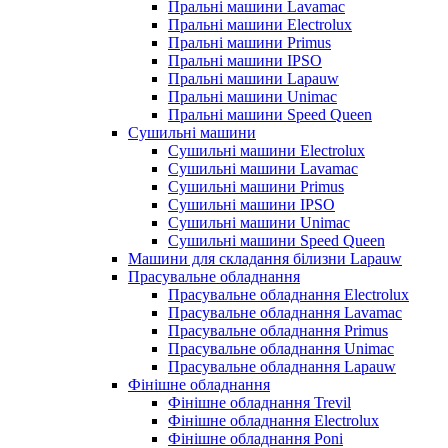
Пральні машини Lavamac
Пральні машини Electrolux
Пральні машини Primus
Пральні машини IPSO
Пральні машини Lapauw
Пральні машини Unimac
Пральні машини Speed Queen
Сушильні машини
Сушильні машини Electrolux
Сушильні машини Lavamac
Сушильні машини Primus
Сушильні машини IPSO
Сушильні машини Unimac
Сушильні машини Speed Queen
Машини для складання білизни Lapauw
Прасувальне обладнання
Прасувальне обладнання Electrolux
Прасувальне обладнання Lavamac
Прасувальне обладнання Primus
Прасувальне обладнання Unimac
Прасувальне обладнання Lapauw
Фінішне обладнання
Фінішне обладнання Trevil
Фінішне обладнання Electrolux
Фінішне обладнання Poni