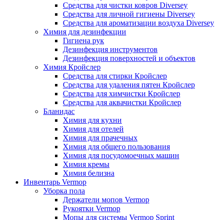
Средства для чистки ковров Diversey
Средства для личной гигиены Diversey
Средства для ароматизации воздуха Diversey
Химия для дезинфекции
Гигиена рук
Дезинфекция инструментов
Дезинфекция поверхностей и объектов
Химия Кройслер
Средства для стирки Кройслер
Средства для удаления пятен Кройслер
Средства для химчистки Кройслер
Средства для аквачистки Кройслер
Бланидас
Химия для кухни
Химия для отелей
Химия для прачечных
Химия для общего пользования
Химия для посудомоечных машин
Химия кремы
Химия белизна
Инвентарь Vermop
Уборка пола
Держатели мопов Vermop
Рукоятки Vermop
Мопы для системы Vermop Sprint