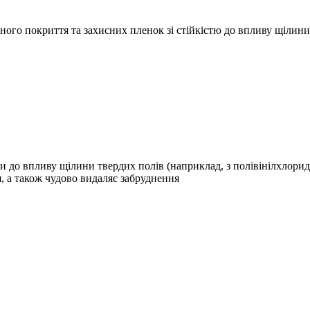
ого покриття та захисних пленок зі стійкістю до впливу щілини
 до впливу щілини твердих полів (наприклад, з полівінілхлориду,
я, а також чудово видаляє забруднення