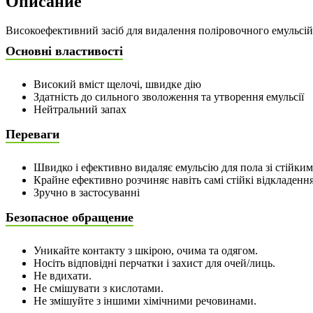
Описание
Високоефективний засіб для видалення поліровочного емульсійн
Основні властивості
Високий вміст щелочі, швидке дію
Здатність до сильного зволоження та утворення емульсії
Нейтральний запах
Переваги
Швидко і ефективно видаляє емульсію для пола зі стійкими
Крайне ефективно розчиняє навіть самі стійкі відкладенн
Зручно в застосуванні
Безопасное обращение
Уникайте контакту з шкірою, очима та одягом.
Носіть відповідні перчатки і захист для очей/лиць.
Не вдихати.
Не смішувати з кислотами.
Не змішуйте з іншими хімічними речовинами.