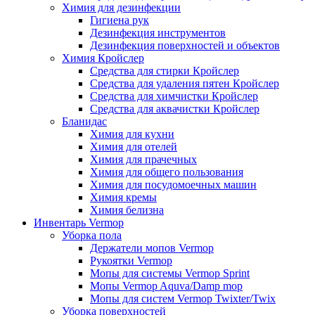
Химия для дезинфекции
Гигиена рук
Дезинфекция инструментов
Дезинфекция поверхностей и объектов
Химия Кройслер
Средства для стирки Кройслер
Средства для удаления пятен Кройслер
Средства для химчистки Кройслер
Средства для аквачистки Кройслер
Бланидас
Химия для кухни
Химия для отелей
Химия для прачечных
Химия для общего пользования
Химия для посудомоечных машин
Химия кремы
Химия белизна
Инвентарь Vermop
Уборка пола
Держатели мопов Vermop
Рукоятки Vermop
Мопы для системы Vermop Sprint
Мопы Vermop Aquva/Damp mop
Мопы для систем Vermop Twixter/Twix
Уборка поверхностей