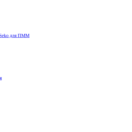
 Seko для ПММ
я