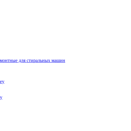
емонтные для стиральных машин
ey
ey