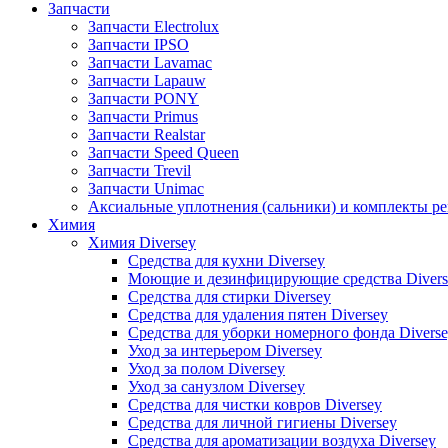
Запчасти
Запчасти Electrolux
Запчасти IPSO
Запчасти Lavamac
Запчасти Lapauw
Запчасти PONY
Запчасти Primus
Запчасти Realstar
Запчасти Speed Queen
Запчасти Trevil
Запчасти Unimac
Аксиальные уплотнения (сальники) и комплекты р
Химия
Химия Diversey
Средства для кухни Diversey
Моющие и дезинфицирующие средства Divers
Средства для стирки Diversey
Средства для удаления пятен Diversey
Средства для уборки номерного фонда Divers
Уход за интерьером Diversey
Уход за полом Diversey
Уход за санузлом Diversey
Средства для чистки ковров Diversey
Средства для личной гигиены Diversey
Средства для ароматизации воздуха Diversey