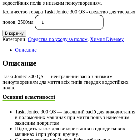
водостійких полів з низьким пеноутворенням.
Количество товара Taski Jontec 300 QS - средство для твердых
полов, 2500мл
В корзину
Категории:
Средства по уходу за полом
,
Химия Diversey
Описание
Описание
Taski Jontec 300 QS — нейтральний засіб з низьким
пеноутворенням для миття всіх типів твердих водостійких
полів.
Основні властивості
Taski Jontec 300 QS — ідеальний засіб для використання
в поломочних машинах при миття полів з нанесеним
захисним покриттям.
Підходить також для використання в однодискових
машинах і при уборці вручну.
Система дозування Quattro Select забезпечує