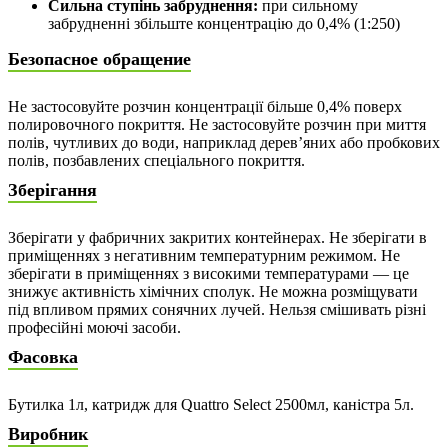
Сильна ступінь забруднення:
при сильному
забрудненні збільште концентрацію до 0,4% (1:250)
Безопасное обращение
Не застосовуйте розчин концентрації більше 0,4% поверх
полировочного покриття. Не застосовуйте розчин при миття
полів, чутливих до води, наприклад дерев’яних або пробкових
полів, позбавлених спеціального покриття.
Зберігання
Зберігати у фабричних закритих контейнерах. Не зберігати в
приміщеннях з негативним температурним режимом. Не
зберігати в приміщеннях з високими температурами — це
знижує активність хімічних сполук. Не можна розміщувати
під впливом прямих сонячних лучей. Нельзя смішивать різні
професійні моючі засоби.
Фасовка
Бутилка 1л, катридж для Quattro Select 2500мл, каністра 5л.
Виробник