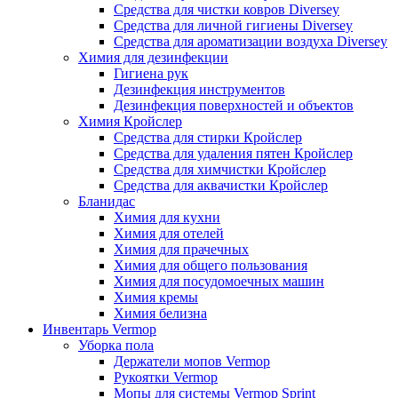
Средства для чистки ковров Diversey
Средства для личной гигиены Diversey
Средства для ароматизации воздуха Diversey
Химия для дезинфекции
Гигиена рук
Дезинфекция инструментов
Дезинфекция поверхностей и объектов
Химия Кройслер
Средства для стирки Кройслер
Средства для удаления пятен Кройслер
Средства для химчистки Кройслер
Средства для аквачистки Кройслер
Бланидас
Химия для кухни
Химия для отелей
Химия для прачечных
Химия для общего пользования
Химия для посудомоечных машин
Химия кремы
Химия белизна
Инвентарь Vermop
Уборка пола
Держатели мопов Vermop
Рукоятки Vermop
Мопы для системы Vermop Sprint