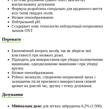
контрольовану дозування.
Формула розроблена спеціально для щоденного миття
всіх типів твердих полів.
Низкое пенообразование.
Нейтральний рН.
Ссодержит нову технологію нейтралізації неприємних
запахів ONT
Переваги
Економічний витрата засобу, так як зберігає мої
властивості при низьких дозах.
Підходить для використання при уборці поломочними
машинами, однодисковими машинами і при уборці
вручну
Низкое пенообразование.
Руйнує молекули, створюючи неприємний запах і
залишаючи після приємного використання свіжий
аромат на довгий час, зручну і точну дозування.
Дозування
Мінімальна доза:
для легких забруднень 0,2% (1:500).