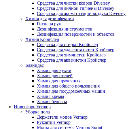
Средства для чистки ковров Diversey
Средства для личной гигиены Diversey
Средства для ароматизации воздуха Diversey
Химия для дезинфекции
Гигиена рук
Дезинфекция инструментов
Дезинфекция поверхностей и объектов
Химия Кройслер
Средства для стирки Кройслер
Средства для удаления пятен Кройслер
Средства для химчистки Кройслер
Средства для аквачистки Кройслер
Бланидас
Химия для кухни
Химия для отелей
Химия для прачечных
Химия для общего пользования
Химия для посудомоечных машин
Химия кремы
Химия белизна
Инвентарь Vermop
Уборка пола
Держатели мопов Vermop
Рукоятки Vermop
Мопы для системы Vermop Sprint