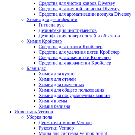
Средства для чистки ковров Diversey
Средства для личной гигиены Diversey
Средства для ароматизации воздуха Diversey
Химия для дезинфекции
Гигиена рук
Дезинфекция инструментов
Дезинфекция поверхностей и объектов
Химия Кройслер
Средства для стирки Кройслер
Средства для удаления пятен Кройслер
Средства для химчистки Кройслер
Средства для аквачистки Кройслер
Бланидас
Химия для кухни
Химия для отелей
Химия для прачечных
Химия для общего пользования
Химия для посудомоечных машин
Химия кремы
Химия белизна
Инвентарь Vermop
Уборка пола
Держатели мопов Vermop
Рукоятки Vermop
Мопы для системы Vermop Sprint