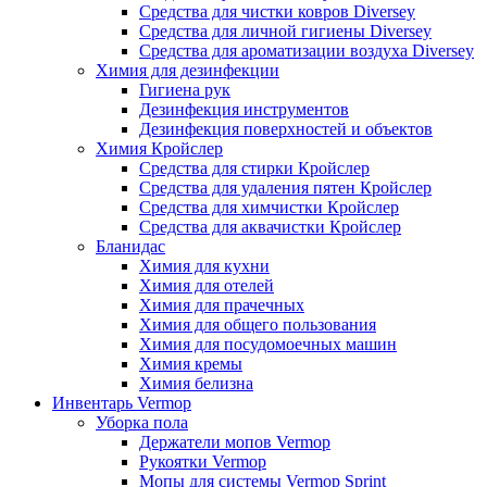
Средства для чистки ковров Diversey
Средства для личной гигиены Diversey
Средства для ароматизации воздуха Diversey
Химия для дезинфекции
Гигиена рук
Дезинфекция инструментов
Дезинфекция поверхностей и объектов
Химия Кройслер
Средства для стирки Кройслер
Средства для удаления пятен Кройслер
Средства для химчистки Кройслер
Средства для аквачистки Кройслер
Бланидас
Химия для кухни
Химия для отелей
Химия для прачечных
Химия для общего пользования
Химия для посудомоечных машин
Химия кремы
Химия белизна
Инвентарь Vermop
Уборка пола
Держатели мопов Vermop
Рукоятки Vermop
Мопы для системы Vermop Sprint