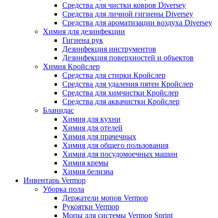
Средства для чистки ковров Diversey
Средства для личной гигиены Diversey
Средства для ароматизации воздуха Diversey
Химия для дезинфекции
Гигиена рук
Дезинфекция инструментов
Дезинфекция поверхностей и объектов
Химия Кройслер
Средства для стирки Кройслер
Средства для удаления пятен Кройслер
Средства для химчистки Кройслер
Средства для аквачистки Кройслер
Бланидас
Химия для кухни
Химия для отелей
Химия для прачечных
Химия для общего пользования
Химия для посудомоечных машин
Химия кремы
Химия белизна
Инвентарь Vermop
Уборка пола
Держатели мопов Vermop
Рукоятки Vermop
Мопы для системы Vermop Sprint