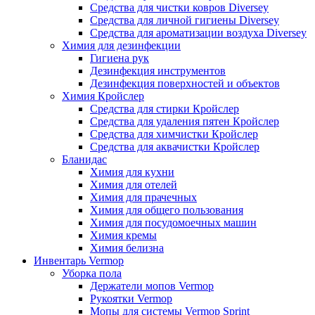
Средства для чистки ковров Diversey
Средства для личной гигиены Diversey
Средства для ароматизации воздуха Diversey
Химия для дезинфекции
Гигиена рук
Дезинфекция инструментов
Дезинфекция поверхностей и объектов
Химия Кройслер
Средства для стирки Кройслер
Средства для удаления пятен Кройслер
Средства для химчистки Кройслер
Средства для аквачистки Кройслер
Бланидас
Химия для кухни
Химия для отелей
Химия для прачечных
Химия для общего пользования
Химия для посудомоечных машин
Химия кремы
Химия белизна
Инвентарь Vermop
Уборка пола
Держатели мопов Vermop
Рукоятки Vermop
Мопы для системы Vermop Sprint