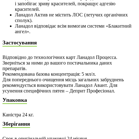
і запобігає зриву красителей, покращує адгезію
красителей.
Ланадол Актив не містить ЛОС (летучих органічних
сполук).
Ланадол відповідає всім вимогам системи «Блакитний
ангел».
Застосування
Відповідно до технологічних карт Ланадол Процесса.
Зверніться за ними до вашого постачальника даних
препаратів.
Рекомендована базова концентрація: 5 мл/л.
Для попереднього очищення місць загальних забруднень
рекомендується використовувати Ланадол Авант. Для
усунення специфічних пятен – Деприт Професіонал.
Упаковка
Каністра 24 кг.
Зберігання
Срок в оригінальній упаковці 24 місяця.