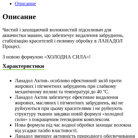
Описание
Описание
Чистий і захищаючий волокнистий підсилювач для
аквачистки машин, що забезпечує видалення забруднень,
стабілізацію красителей і ензимну обробку в ЛАНАДОЛ
Процесі.
З новою формулою «ХОЛОДНА СИЛА»!
Характеристики
Ланадол Актив- особливо ефективний засіб проти
жирових і пігментних забруднень при слабкому
механічному впливі та температурі до 40 °С.
Ланадол Актив забезпечує ефективне видалення
жирових, масляних і пігментних забруднень, які не
руйнуються при цьому красителями і не руйнують
структуру тканин завдяки новій формулі «холодної
сили» з покращеним тензидним комплексом.
Нова формула під час водної обробки захищає волокна
від усадки та/або властивості.
Ланадол зменшує активність природного обесвечивания