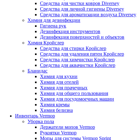
Средства для чистки ковров Diversey
Средства для личной гигиены Diversey
Средства для ароматизации воздуха Diversey
Химия для дезинфекции
Гигиена рук
Дезинфекция инструментов
Дезинфекция поверхностей и объектов
Химия Кройслер
Средства для стирки Кройслер
Средства для удаления пятен Кройслер
Средства для химчистки Кройслер
Средства для аквачистки Кройслер
Бланидас
Химия для кухни
Химия для отелей
Химия для прачечных
Химия для общего пользования
Химия для посудомоечных машин
Химия кремы
Химия белизна
Инвентарь Vermop
Уборка пола
Держатели мопов Vermop
Рукоятки Vermop
Мопы для системы Vermop Sprint