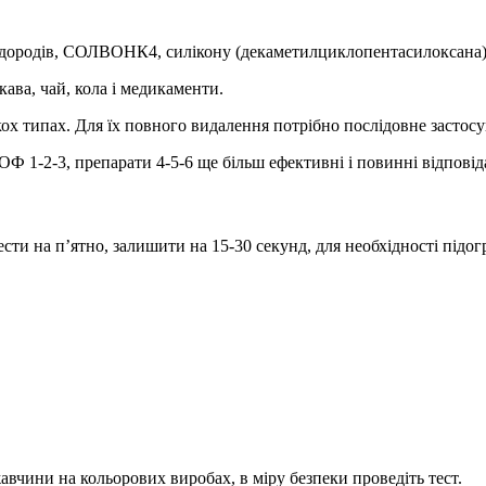
водородів, СОЛВОНК4, силікону (декаметилциклопентасилоксана) 
ава, чай, кола і медикаменти.
кох типах. Для їх повного видалення потрібно послідовне застос
-2-3, препарати 4-5-6 ще більш ефективні і повинні відповіда
и на п’ятно, залишити на 15-30 секунд, для необхідності підогр
вчини на кольорових виробах, в міру безпеки проведіть тест.