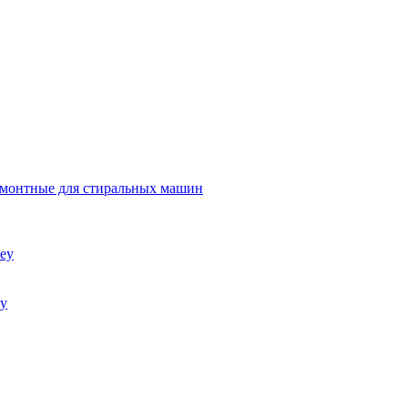
емонтные для стиральных машин
ey
ey