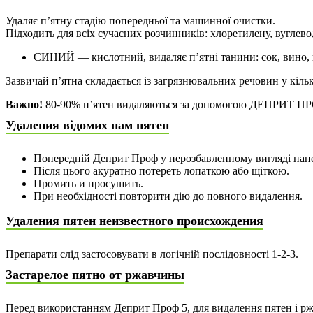
Удаляє п’ятну стадію попередньої та машинної очистки.
Підходить для всіх сучасних розчинників: хлоретилену, вугле
СИНИЙ — кислотний, видаляє п’ятні танини: сок, вино, к
Зазвичай п’ятна складається із загрязнювальних речовин у кіль
Важно!
80-90% п’ятен видаляються за допомогою ДЕПРИТ ПРОФ 1
Удаления відомих нам пятен
Попередній Деприт Проф у нерозбавленному вигляді нанест
Після цього акуратно потереть лопаткою або щіткою.
Промить и просушить.
При необхідності повторити дію до повного видалення.
Удаления пятен неизвестного происхождения
Препарати слід застосовувати в логічній послідовності 1-2-3.
Застарелое пятно от ржавчины
Перед використанням Деприт Проф 5, для видалення пятен і ржа