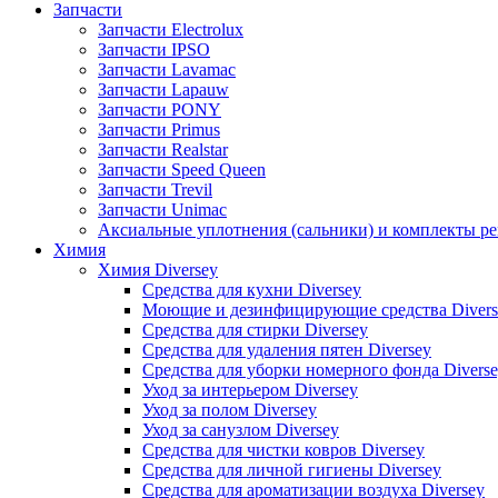
Запчасти
Запчасти Electrolux
Запчасти IPSO
Запчасти Lavamac
Запчасти Lapauw
Запчасти PONY
Запчасти Primus
Запчасти Realstar
Запчасти Speed Queen
Запчасти Trevil
Запчасти Unimac
Аксиальные уплотнения (сальники) и комплекты р
Химия
Химия Diversey
Средства для кухни Diversey
Моющие и дезинфицирующие средства Divers
Средства для стирки Diversey
Средства для удаления пятен Diversey
Средства для уборки номерного фонда Divers
Уход за интерьером Diversey
Уход за полом Diversey
Уход за санузлом Diversey
Средства для чистки ковров Diversey
Средства для личной гигиены Diversey
Средства для ароматизации воздуха Diversey