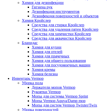
Химия для дезинфекции
Гигиена рук
Дезинфекция инструментов
Дезинфекция поверхностей и объектов
Химия Кройслер
Средства для стирки Кройслер
Средства для удаления пятен Кройслер
Средства для химчистки Кройслер
Средства для аквачистки Кройслер
Бланидас
Химия для кухни
Химия для отелей
Химия для прачечных
Химия для общего пользования
Химия для посудомоечных машин
Химия кремы
Химия белизна
Инвентарь Vermop
Уборка пола
Держатели мопов Vermop
Рукоятки Vermop
Мопы для системы Vermop Sprint
Мопы Vermop Aquva/Damp mop
Мопы для систем Vermop Twixter/Twix
Уборка поверхностей