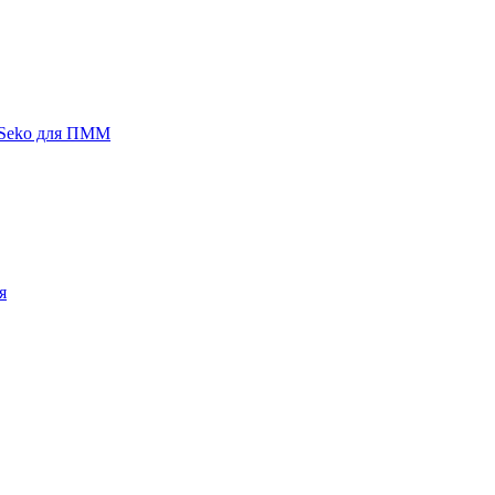
 Seko для ПММ
я