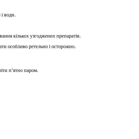
і води.
ування кількох узгоджених препаратів.
ти особливо ретельно і осторожно.
іти п’ятно паром.