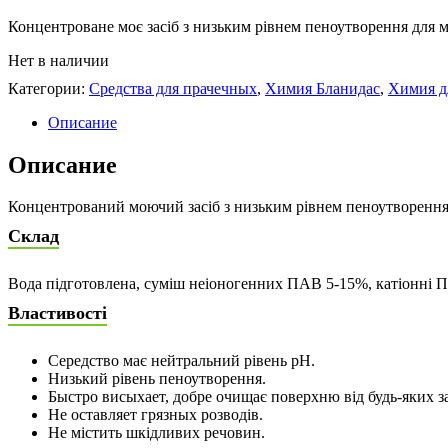
Концентроване моє засіб з низьким рівнем пеноутворення для м
Нет в наличии
Категории:
Средства для прачечных
,
Химия Бланидас
,
Химия д
Описание
Описание
Концентрований моючий засіб з низьким рівнем пеноутворення 
Склад
Вода підготовлена, суміш неіоногенних ПАВ 5-15%, катіонні ПА
Властивості
Середство має нейтральний рівень рН.
Низький рівень пеноутворення.
Быстро висыхает, добре очищає поверхню від будь-яких 
Не оставляет грязных розводів.
Не містить шкідливих речовин.