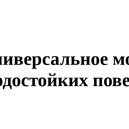
ниверсальное 
одостойких пов