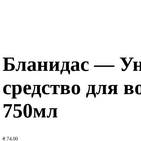
Бланидас — У
средство для в
750мл
₴
74.00