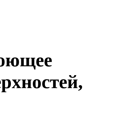
моющее
ерхностей,