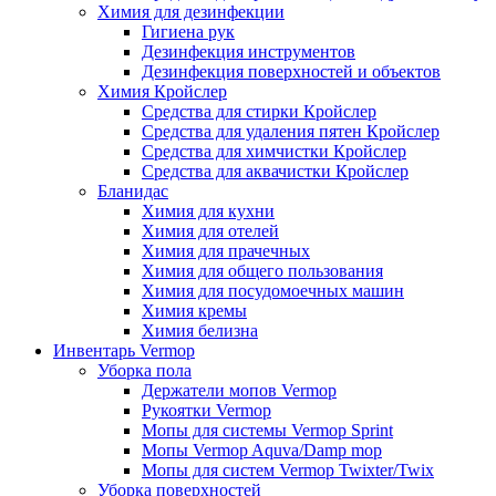
Химия для дезинфекции
Гигиена рук
Дезинфекция инструментов
Дезинфекция поверхностей и объектов
Химия Кройслер
Средства для стирки Кройслер
Средства для удаления пятен Кройслер
Средства для химчистки Кройслер
Средства для аквачистки Кройслер
Бланидас
Химия для кухни
Химия для отелей
Химия для прачечных
Химия для общего пользования
Химия для посудомоечных машин
Химия кремы
Химия белизна
Инвентарь Vermop
Уборка пола
Держатели мопов Vermop
Рукоятки Vermop
Мопы для системы Vermop Sprint
Мопы Vermop Aquva/Damp mop
Мопы для систем Vermop Twixter/Twix
Уборка поверхностей