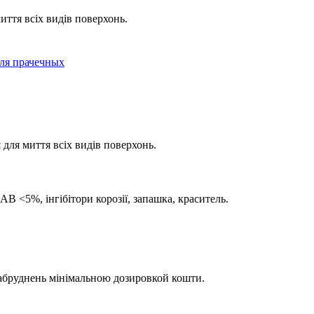
иття всіх видів поверхонь.
ля прачечных
для миття всіх видів поверхонь.
В <5%, інгібітори корозії, запашка, краситель.
забруднень мінімальною дозировкой кошти.