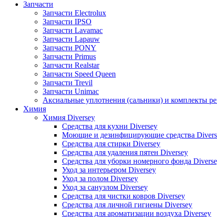
Запчасти
Запчасти Electrolux
Запчасти IPSO
Запчасти Lavamac
Запчасти Lapauw
Запчасти PONY
Запчасти Primus
Запчасти Realstar
Запчасти Speed Queen
Запчасти Trevil
Запчасти Unimac
Аксиальные уплотнения (сальники) и комплекты р
Химия
Химия Diversey
Средства для кухни Diversey
Моющие и дезинфицирующие средства Divers
Средства для стирки Diversey
Средства для удаления пятен Diversey
Средства для уборки номерного фонда Divers
Уход за интерьером Diversey
Уход за полом Diversey
Уход за санузлом Diversey
Средства для чистки ковров Diversey
Средства для личной гигиены Diversey
Средства для ароматизации воздуха Diversey