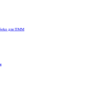
 Seko для ПММ
я