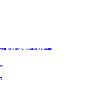
емонтные для стиральных машин
ey
ey