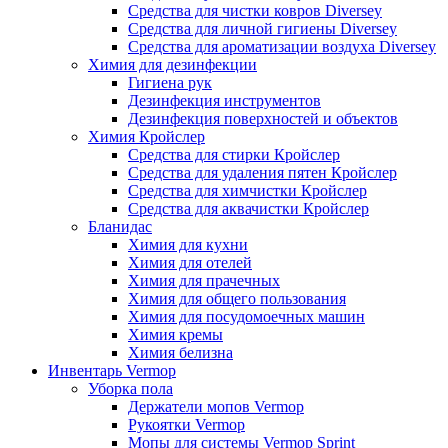
Средства для чистки ковров Diversey
Средства для личной гигиены Diversey
Средства для ароматизации воздуха Diversey
Химия для дезинфекции
Гигиена рук
Дезинфекция инструментов
Дезинфекция поверхностей и объектов
Химия Кройслер
Средства для стирки Кройслер
Средства для удаления пятен Кройслер
Средства для химчистки Кройслер
Средства для аквачистки Кройслер
Бланидас
Химия для кухни
Химия для отелей
Химия для прачечных
Химия для общего пользования
Химия для посудомоечных машин
Химия кремы
Химия белизна
Инвентарь Vermop
Уборка пола
Держатели мопов Vermop
Рукоятки Vermop
Мопы для системы Vermop Sprint