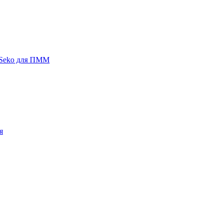
 Seko для ПММ
я