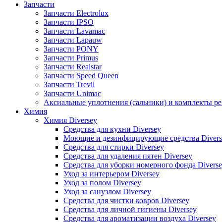
Запчасти
Запчасти Electrolux
Запчасти IPSO
Запчасти Lavamac
Запчасти Lapauw
Запчасти PONY
Запчасти Primus
Запчасти Realstar
Запчасти Speed Queen
Запчасти Trevil
Запчасти Unimac
Аксиальные уплотнения (сальники) и комплекты р
Химия
Химия Diversey
Средства для кухни Diversey
Моющие и дезинфицирующие средства Divers
Средства для стирки Diversey
Средства для удаления пятен Diversey
Средства для уборки номерного фонда Divers
Уход за интерьером Diversey
Уход за полом Diversey
Уход за санузлом Diversey
Средства для чистки ковров Diversey
Средства для личной гигиены Diversey
Средства для ароматизации воздуха Diversey