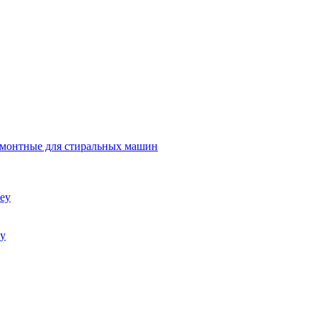
емонтные для стиральных машин
ey
ey