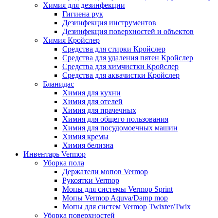
Химия для дезинфекции
Гигиена рук
Дезинфекция инструментов
Дезинфекция поверхностей и объектов
Химия Кройслер
Средства для стирки Кройслер
Средства для удаления пятен Кройслер
Средства для химчистки Кройслер
Средства для аквачистки Кройслер
Бланидас
Химия для кухни
Химия для отелей
Химия для прачечных
Химия для общего пользования
Химия для посудомоечных машин
Химия кремы
Химия белизна
Инвентарь Vermop
Уборка пола
Держатели мопов Vermop
Рукоятки Vermop
Мопы для системы Vermop Sprint
Мопы Vermop Aquva/Damp mop
Мопы для систем Vermop Twixter/Twix
Уборка поверхностей