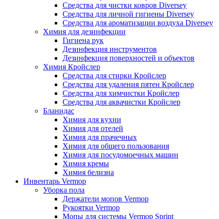
Средства для чистки ковров Diversey
Средства для личной гигиены Diversey
Средства для ароматизации воздуха Diversey
Химия для дезинфекции
Гигиена рук
Дезинфекция инструментов
Дезинфекция поверхностей и объектов
Химия Кройслер
Средства для стирки Кройслер
Средства для удаления пятен Кройслер
Средства для химчистки Кройслер
Средства для аквачистки Кройслер
Бланидас
Химия для кухни
Химия для отелей
Химия для прачечных
Химия для общего пользования
Химия для посудомоечных машин
Химия кремы
Химия белизна
Инвентарь Vermop
Уборка пола
Держатели мопов Vermop
Рукоятки Vermop
Мопы для системы Vermop Sprint