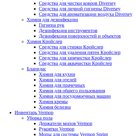
Средства для чистки ковров Diversey
Средства для личной гигиены Diversey
Средства для ароматизации воздуха Diversey
Химия для дезинфекции
Гигиена рук
Дезинфекция инструментов
Дезинфекция поверхностей и объектов
Химия Кройслер
Средства для стирки Кройслер
Средства для удаления пятен Кройслер
Средства для химчистки Кройслер
Средства для аквачистки Кройслер
Бланидас
Химия для кухни
Химия для отелей
Химия для прачечных
Химия для общего пользования
Химия для посудомоечных машин
Химия кремы
Химия белизна
Инвентарь Vermop
Уборка пола
Держатели мопов Vermop
Рукоятки Vermop
Мопы для системы Vermop Sprint