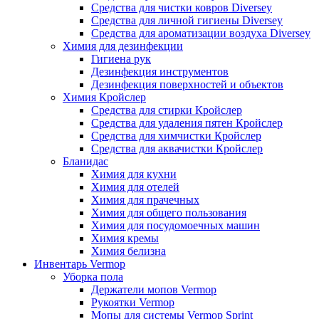
Средства для чистки ковров Diversey
Средства для личной гигиены Diversey
Средства для ароматизации воздуха Diversey
Химия для дезинфекции
Гигиена рук
Дезинфекция инструментов
Дезинфекция поверхностей и объектов
Химия Кройслер
Средства для стирки Кройслер
Средства для удаления пятен Кройслер
Средства для химчистки Кройслер
Средства для аквачистки Кройслер
Бланидас
Химия для кухни
Химия для отелей
Химия для прачечных
Химия для общего пользования
Химия для посудомоечных машин
Химия кремы
Химия белизна
Инвентарь Vermop
Уборка пола
Держатели мопов Vermop
Рукоятки Vermop
Мопы для системы Vermop Sprint