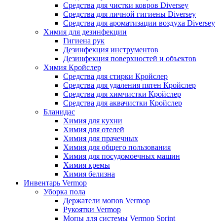
Средства для чистки ковров Diversey
Средства для личной гигиены Diversey
Средства для ароматизации воздуха Diversey
Химия для дезинфекции
Гигиена рук
Дезинфекция инструментов
Дезинфекция поверхностей и объектов
Химия Кройслер
Средства для стирки Кройслер
Средства для удаления пятен Кройслер
Средства для химчистки Кройслер
Средства для аквачистки Кройслер
Бланидас
Химия для кухни
Химия для отелей
Химия для прачечных
Химия для общего пользования
Химия для посудомоечных машин
Химия кремы
Химия белизна
Инвентарь Vermop
Уборка пола
Держатели мопов Vermop
Рукоятки Vermop
Мопы для системы Vermop Sprint