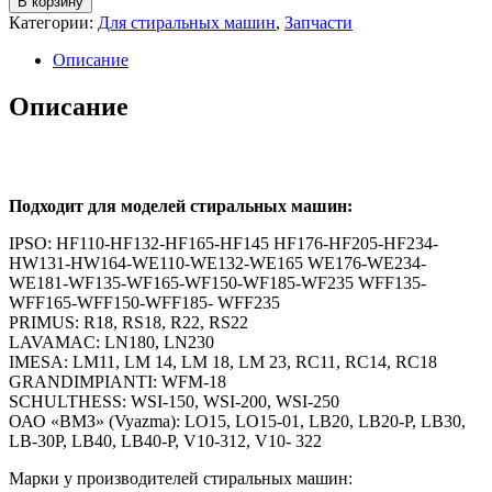
В корзину
Категории:
Для стиральных машин
,
Запчасти
Описание
Описание
Подходит для моделей стиральных машин:
IPSO: HF110-HF132-HF165-HF145 HF176-HF205-HF234-
HW131-HW164-WE110-WE132-WE165 WE176-WE234-
WE181-WF135-WF165-WF150-WF185-WF235 WFF135-
WFF165-WFF150-WFF185- WFF235
PRIMUS: R18, RS18, R22, RS22
LAVAMAC: LN180, LN230
IMESA: LM11, LM 14, LM 18, LM 23, RC11, RC14, RC18
GRANDIMPIANTI: WFM-18
SCHULTHESS: WSI-150, WSI-200, WSI-250
ОАО «ВМЗ» (Vyazma): LO15, LO15-01, LB20, LB20-P, LB30,
LB-30P, LB40, LB40-P, V10-312, V10- 322
Марки у производителей стиральных машин: