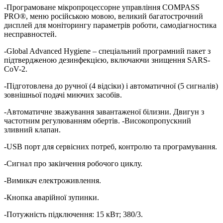
-Програмоване мікропроцессорне управління COMPASS
PRO®, меню російською мовою, великий багатострочний
дисплей для моніторингу параметрів роботи, самодіагностика
несправностей.
-Global Advanced Hygiene – спеціальний програмний пакет з
підтвердженою дезинфекцією, включаючи знищення SARS-
CoV-2.
-Підготовлена до ручної (4 відсіки) і автоматичної (5 сигналів)
зовнішньої подачі миючих засобів.
-Автоматичне зважування завантаженої білизни. Двигун з
частотним регулюванням обертів. -Високопропускний
зливний клапан.
-USB порт для сервісних потреб, контролю та програмування.
-Сигнал про закінчення робочого циклу.
-Вимикач електроживлення.
-Кнопка аварійної зупинки.
-Потужність підключення: 15 кВт; 380/3.