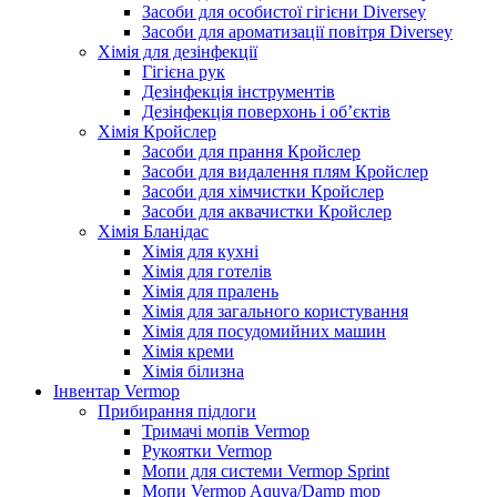
Засоби для особистої гігієни Diversey
Засоби для ароматизації повітря Diversey
Хімія для дезінфекції
Гігієна рук
Дезінфекція інструментів
Дезінфекція поверхонь і об’єктів
Хімія Кройслер
Засоби для прання Кройслер
Засоби для видалення плям Кройслер
Засоби для хімчистки Кройслер
Засоби для аквачистки Кройслер
Хімія Бланідас
Хімія для кухні
Хімія для готелів
Хімія для пралень
Хімія для загального користування
Хімія для посудомийних машин
Хімія креми
Хімія білизна
Інвентар Vermop
Прибирання підлоги
Тримачі мопів Vermop
Рукоятки Vermop
Мопи для системи Vermop Sprint
Мопи Vermop Aquva/Damp mop