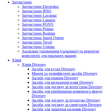
Запчастини
Запчастини Electrolux
Запчастини IPSO
Запчастини Lavamac
Запчастини Lapauw
Запчастини PONY
Запчастини Primus
Запчастини Realstar
Запчастини Speed Queen
Запчастини Trevil
Запчастини Unimac
Аксіальні ущільнення (сальники) та ремонтні
комплекти для пральних машин
Хімія
Хімія Diversey
Засоби для кухні Diversey
Миючі та дезінфікуючі засоби Diversey
Засоби для прання Diversey
Засоби для видалення плям Diversey
Засоби для догляду за інтер’єром Diversey
Засоби для прибирання номерного фонду
Diversey
Засоби для догляду за підлогою Diversey
Засоби для догляду за санвузлом Diversey
Засоби для чищення килимів Diversey