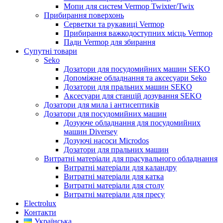
Мопи для систем Vermop Twixter/Twix
Прибирання поверхонь
Серветки та рукавиці Vermop
Прибирання важкодоступних місць Vermop
Пади Vermop для збирання
Супутні товари
Seko
Дозатори для посудомийних машин SEKO
Допоміжне обладнання та аксесуари Seko
Дозатори для пральних машин SEKO
Аксесуари для станцій дозування SEKO
Дозатори для мила і антисептиків
Дозатори для посудомийних машин
Дозуюче обладнання для посудомийних
машин Diversey
Дозуючі насоси Microdos
Дозатори для пральних машин
Витратні матеріали для прасувального обладнання
Витратні матеріали для каландру
Витратні матеріали для катка
Витратні матеріали для столу
Витратні матеріали для пресу
Electrolux
Контакти
Українська