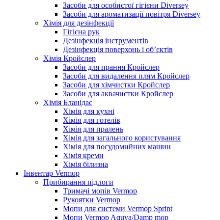
Засоби для особистої гігієни Diversey
Засоби для ароматизації повітря Diversey
Хімія для дезінфекції
Гігієна рук
Дезінфекція інструментів
Дезінфекція поверхонь і об’єктів
Хімія Кройслер
Засоби для прання Кройслер
Засоби для видалення плям Кройслер
Засоби для хімчистки Кройслер
Засоби для аквачистки Кройслер
Хімія Бланідас
Хімія для кухні
Хімія для готелів
Хімія для пралень
Хімія для загального користування
Хімія для посудомийних машин
Хімія креми
Хімія білизна
Інвентар Vermop
Прибирання підлоги
Тримачі мопів Vermop
Рукоятки Vermop
Мопи для системи Vermop Sprint
Мопи Vermop Aquva/Damp mop