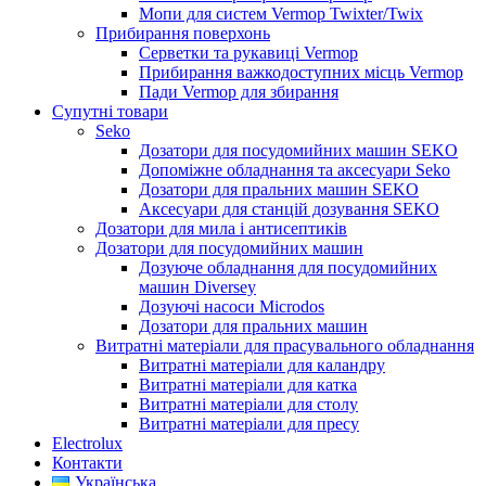
Мопи для систем Vermop Twixter/Twix
Прибирання поверхонь
Серветки та рукавиці Vermop
Прибирання важкодоступних місць Vermop
Пади Vermop для збирання
Супутні товари
Seko
Дозатори для посудомийних машин SEKO
Допоміжне обладнання та аксесуари Seko
Дозатори для пральних машин SEKO
Аксесуари для станцій дозування SEKO
Дозатори для мила і антисептиків
Дозатори для посудомийних машин
Дозуюче обладнання для посудомийних
машин Diversey
Дозуючі насоси Microdos
Дозатори для пральних машин
Витратні матеріали для прасувального обладнання
Витратні матеріали для каландру
Витратні матеріали для катка
Витратні матеріали для столу
Витратні матеріали для пресу
Electrolux
Контакти
Українська