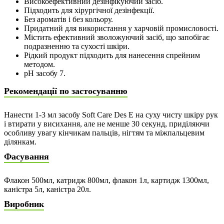
Високоефективний дезінфікуючий засіб.
Підходить для хірургічної дезінфекції.
Без ароматів і без кольору.
Придатний для використання у харчовій промисловості.
Містить ефективний зволожуючий засіб, що запобігає
подразненню та сухості шкіри.
Рідкий продукт підходить для нанесення спрейним
методом.
рН засобу 7.
Рекомендації по застосуванню
Нанести 1-3 мл засобу Soft Care Des E на суху чисту шкіру рук
і втирати у висихання, але не менше 30 секунд, приділяючи
особливу увагу кінчикам пальців, нігтям та міжпальцевим
ділянкам.
Фасування
Флакон 500мл, катридж 800мл, флакон 1л, картидж 1300мл,
каністра 5л, каністра 20л.
Виробник