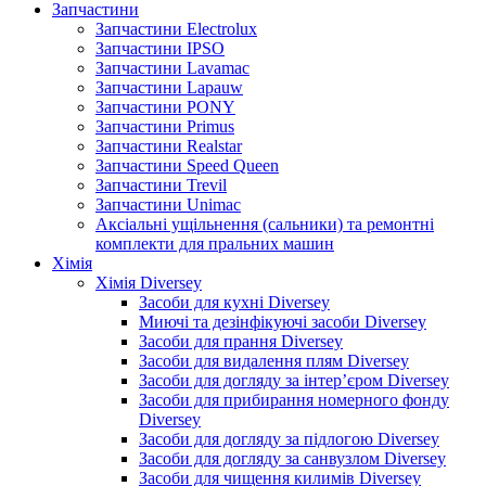
Запчастини
Запчастини Electrolux
Запчастини IPSO
Запчастини Lavamac
Запчастини Lapauw
Запчастини PONY
Запчастини Primus
Запчастини Realstar
Запчастини Speed Queen
Запчастини Trevil
Запчастини Unimac
Аксіальні ущільнення (сальники) та ремонтні
комплекти для пральних машин
Хімія
Хімія Diversey
Засоби для кухні Diversey
Миючі та дезінфікуючі засоби Diversey
Засоби для прання Diversey
Засоби для видалення плям Diversey
Засоби для догляду за інтер’єром Diversey
Засоби для прибирання номерного фонду
Diversey
Засоби для догляду за підлогою Diversey
Засоби для догляду за санвузлом Diversey
Засоби для чищення килимів Diversey