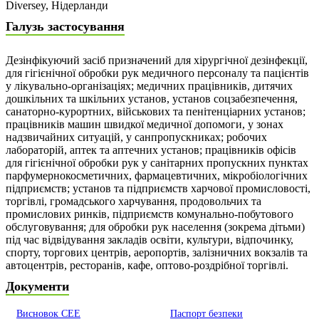
Diversey, Нідерланди
Галузь застосування
Дезінфікуючий засіб призначений для хірургічної дезінфекції,
для гігієнічної обробки рук медичного персоналу та пацієнтів
у лікувально-організаціях; медичних працівників, дитячих
дошкільних та шкільних установ, установ соцзабезпечення,
санаторно-курортних, військових та пенітенціарних установ;
працівників машин швидкої медичної допомоги, у зонах
надзвичайних ситуацій, у санпропускниках; робочих
лабораторій, аптек та аптечних установ; працівників офісів
для гігієнічної обробки рук у санітарних пропускних пунктах
парфумернокосметичних, фармацевтичних, мікробіологічних
підприємств; установ та підприємств харчової промисловості,
торгівлі, громадського харчування, продовольчих та
промислових ринків, підприємств комунально-побутового
обслуговування; для обробки рук населення (зокрема дітьми)
під час відвідування закладів освіти, культури, відпочинку,
спорту, торгових центрів, аеропортів, залізничних вокзалів та
автоцентрів, ресторанів, кафе, оптово-роздрібної торгівлі.
Документи
Висновок СЕЕ
Паспорт безпеки