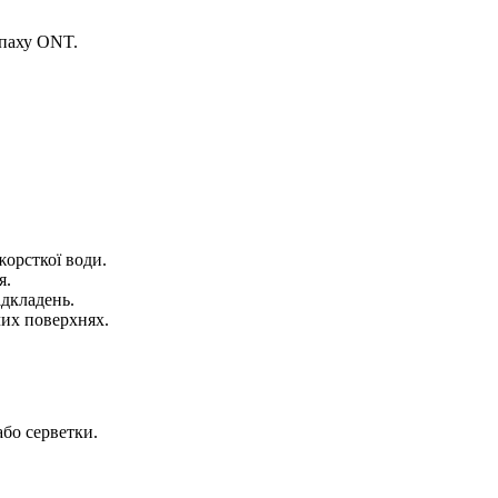
апаху ONT.
жорсткої води.
я.
ідкладень.
их поверхнях.
або серветки.