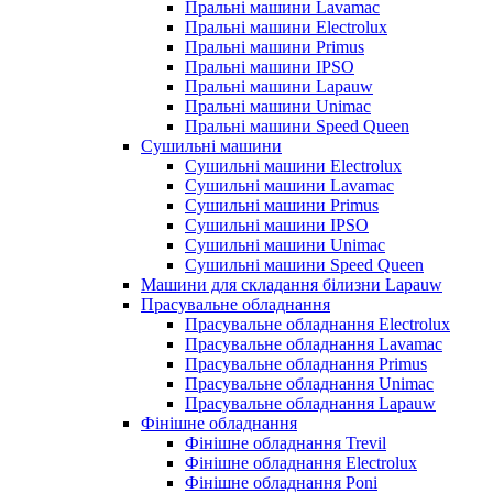
Пральні машини Lavamac
Пральні машини Electrolux
Пральні машини Primus
Пральні машини IPSO
Пральні машини Lapauw
Пральні машини Unimac
Пральні машини Speed Queen
Сушильні машини
Сушильні машини Electrolux
Сушильні машини Lavamac
Сушильні машини Primus
Сушильні машини IPSO
Сушильні машини Unimac
Сушильні машини Speed Queen
Машини для складання білизни Lapauw
Прасувальне обладнання
Прасувальне обладнання Electrolux
Прасувальне обладнання Lavamac
Прасувальне обладнання Primus
Прасувальне обладнання Unimac
Прасувальне обладнання Lapauw
Фінішне обладнання
Фінішне обладнання Trevil
Фінішне обладнання Electrolux
Фінішне обладнання Poni