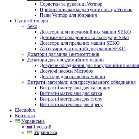
Серветки та рукавиці Vermop
Прибирання важкодоступних місць Vermop
Пади Vermop для збирання
Супутні товари
Seko
Дозатори для посудомийних машин SEKO
Допоміжне обладнання та аксесуари Seko
Дозатори для пральних машин SEKO
Аксесуари для станцій дозування SEKO
Дозатори для мила і антисептиків
Дозатори для посудомийних машин
Дозуюче обладнання для посудомийних машин
Дозуючі насоси Microdos
Дозатори для пральних машин
Витратні матеріали для прасувального обладнання
Витратні матеріали для каландру
Витратні матеріали для катка
Витратні матеріали для столу
Витратні матеріали для пресу
Electrolux
Контакти
Українська
Русский
Українська