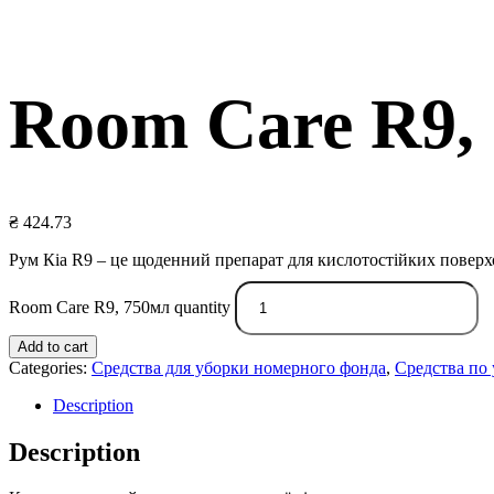
Room Care R9,
₴
424.73
Рум Кіа R9 – це щоденний препарат для кислотостійких повер
Room Care R9, 750мл quantity
Add to cart
Categories:
Средства для уборки номерного фонда
,
Средства по 
Description
Description