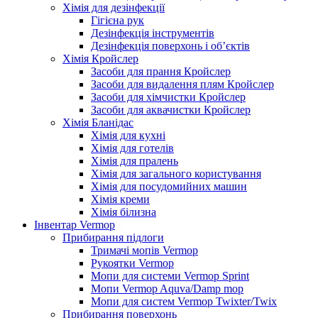
Хімія для дезінфекції
Гігієна рук
Дезінфекція інструментів
Дезінфекція поверхонь і об’єктів
Хімія Кройслер
Засоби для прання Кройслер
Засоби для видалення плям Кройслер
Засоби для хімчистки Кройслер
Засоби для аквачистки Кройслер
Хімія Бланідас
Хімія для кухні
Хімія для готелів
Хімія для пралень
Хімія для загального користування
Хімія для посудомийних машин
Хімія креми
Хімія білизна
Інвентар Vermop
Прибирання підлоги
Тримачі мопів Vermop
Рукоятки Vermop
Мопи для системи Vermop Sprint
Мопи Vermop Aquva/Damp mop
Мопи для систем Vermop Twixter/Twix
Прибирання поверхонь