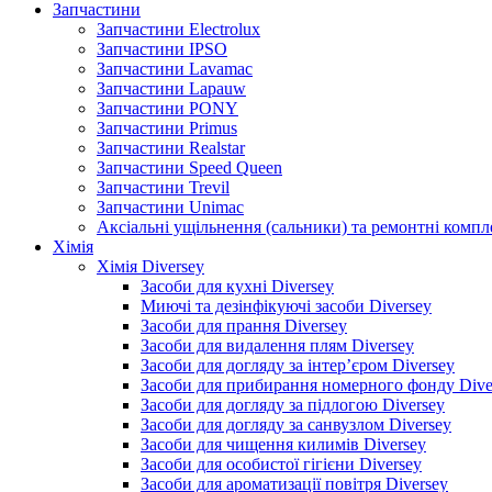
Запчастини
Запчастини Electrolux
Запчастини IPSO
Запчастини Lavamac
Запчастини Lapauw
Запчастини PONY
Запчастини Primus
Запчастини Realstar
Запчастини Speed Queen
Запчастини Trevil
Запчастини Unimac
Аксіальні ущільнення (сальники) та ремонтні комп
Хімія
Хімія Diversey
Засоби для кухні Diversey
Миючі та дезінфікуючі засоби Diversey
Засоби для прання Diversey
Засоби для видалення плям Diversey
Засоби для догляду за інтер’єром Diversey
Засоби для прибирання номерного фонду Dive
Засоби для догляду за підлогою Diversey
Засоби для догляду за санвузлом Diversey
Засоби для чищення килимів Diversey
Засоби для особистої гігієни Diversey
Засоби для ароматизації повітря Diversey