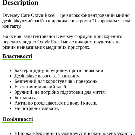
Description
Diversey Care Oxivir Excel – це висококонцентрований мийно-
дезінфікуючий засіб з широким спектром дії і коротким часом
контакту.
На основі запатентованої Diversey формули прискореного
перекису водню Oxivir Excel може використовуватися на
різних неінвазивних медичних пристроях.
Властивості
Бактерицидну, віруцидну, протигрибковий.
Дезінфікує всього за 1 хвилину.
Безпечний для користувачів і поверхонь.
Ефективне миючий засіб.
Зручний, не потрібно підготовки для миття.
Без запаху.
Активно розкладається на воду і кисень.
Не потрібно змивати.
Особливості
Широка ефективність забезпечує високий рівень захисту