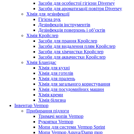
Засоби для особистої гігієни Diversey
Засоби для ароматизації повітря Diversey
Хімія для дезінфекції
Гігієна рук
Дезінфекція інструментів
Дезінфекція поверхонь і об’єктів
Хімія Кройслер
Засоби для прання Кройслер
Засоби для видалення плям Кройслер
Засоби для хімчистки Кройслер
Засоби для аквачистки Кройслер
Хімія Бланідас
Хімія для кухні
Хімія для готелів
Хімія для пралень
Хімія для загального користування
Хімія для посудомийних машин
Хімія креми
Хімія білизна
Інвентар Vermop
Прибирання підлоги
Тримачі мопів Vermop
Рукоятки Vermop
Мопи для системи Vermop Sprint
Мопи Vermop Aquva/Damp mop