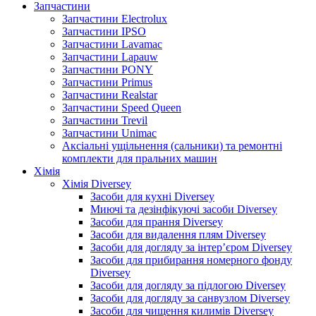
Запчастини
Запчастини Electrolux
Запчастини IPSO
Запчастини Lavamac
Запчастини Lapauw
Запчастини PONY
Запчастини Primus
Запчастини Realstar
Запчастини Speed Queen
Запчастини Trevil
Запчастини Unimac
Аксіальні ущільнення (сальники) та ремонтні
комплекти для пральних машин
Хімія
Хімія Diversey
Засоби для кухні Diversey
Миючі та дезінфікуючі засоби Diversey
Засоби для прання Diversey
Засоби для видалення плям Diversey
Засоби для догляду за інтер’єром Diversey
Засоби для прибирання номерного фонду
Diversey
Засоби для догляду за підлогою Diversey
Засоби для догляду за санвузлом Diversey
Засоби для чищення килимів Diversey