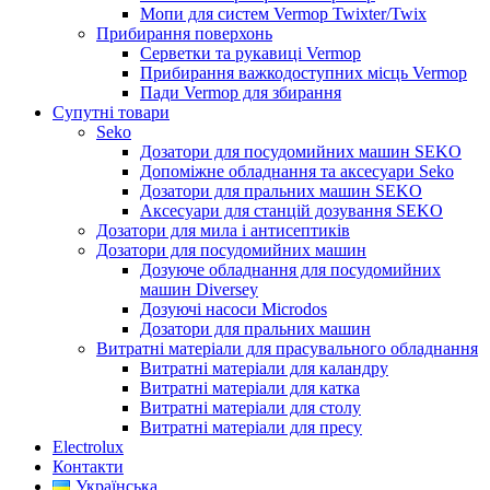
Мопи для систем Vermop Twixter/Twix
Прибирання поверхонь
Серветки та рукавиці Vermop
Прибирання важкодоступних місць Vermop
Пади Vermop для збирання
Супутні товари
Seko
Дозатори для посудомийних машин SEKO
Допоміжне обладнання та аксесуари Seko
Дозатори для пральних машин SEKO
Аксесуари для станцій дозування SEKO
Дозатори для мила і антисептиків
Дозатори для посудомийних машин
Дозуюче обладнання для посудомийних
машин Diversey
Дозуючі насоси Microdos
Дозатори для пральних машин
Витратні матеріали для прасувального обладнання
Витратні матеріали для каландру
Витратні матеріали для катка
Витратні матеріали для столу
Витратні матеріали для пресу
Electrolux
Контакти
Українська