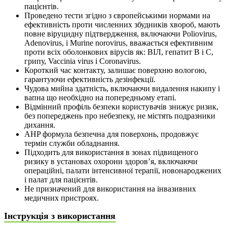
пацієнтів.
Проведено тести згідно з європейськими нормами на
ефективність проти численних збудників хвороб, мають
повне віруцидну підтвердження, включаючи Poliovirus,
Adenovirus, і Murine norovirus, вважається ефективним
проти всіх оболонкових вірусів як: ВІЛ, гепатит В і С,
грипу, Vaccinia virus і Coronavirus.
Короткий час контакту, залишає поверхню вологою,
гарантуючи ефективність дезінфекції.
Чудова мийна здатність, включаючи видалення накипу і
вапна що необхідно на попередньому етапі.
Відмінний профіль безпеки користувачів знижує ризик,
без попереджень про небезпеку, не містять подразники
дихання.
AHP формула безпечна для поверхонь, продовжує
термін служби обладнання.
Підходить для використання в зонах підвищеного
ризику в установах охорони здоров’я, включаючи
операційні, палати інтенсивної терапії, новонароджених
і палат для пацієнтів.
Не призначений для використання на інвазивних
медичних пристроях.
Інструкція з використання