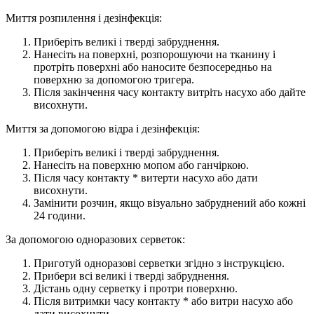
Миття розпилення і дезінфекція:
Приберіть великі і тверді забруднення.
Нанесіть на поверхні, розпорошуючи на тканину і
протріть поверхні або наносите безпосередньо на
поверхню за допомогою тригера.
Після закінчення часу контакту витріть насухо або дайте
висохнути.
Миття за допомогою відра і дезінфекція:
Приберіть великі і тверді забруднення.
Нанесіть на поверхню мопом або ганчіркою.
Після часу контакту * витерти насухо або дати
висохнути.
Замінити розчин, якщо візуально забруднений або кожні
24 години.
За допомогою одноразових серветок:
Приготуй одноразові серветки згідно з інструкцією.
Прибери всі великі і тверді забруднення.
Дістань одну серветку і протри поверхню.
Після витримки часу контакту * або витри насухо або
дати висохнути.