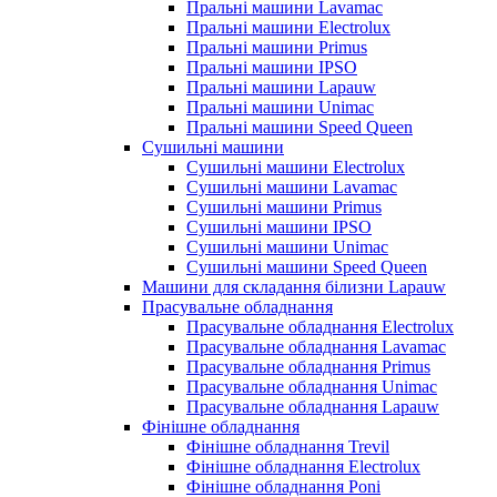
Пральні машини Lavamac
Пральні машини Electrolux
Пральні машини Primus
Пральні машини IPSO
Пральні машини Lapauw
Пральні машини Unimac
Пральні машини Speed Queen
Сушильні машини
Сушильні машини Electrolux
Сушильні машини Lavamac
Сушильні машини Primus
Сушильні машини IPSO
Сушильні машини Unimac
Сушильні машини Speed Queen
Машини для складання білизни Lapauw
Прасувальне обладнання
Прасувальне обладнання Electrolux
Прасувальне обладнання Lavamac
Прасувальне обладнання Primus
Прасувальне обладнання Unimac
Прасувальне обладнання Lapauw
Фінішне обладнання
Фінішне обладнання Trevil
Фінішне обладнання Electrolux
Фінішне обладнання Poni