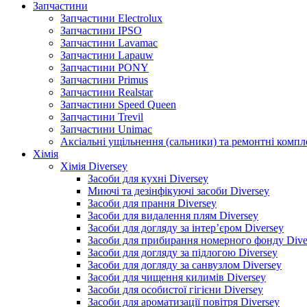
Запчастини
Запчастини Electrolux
Запчастини IPSO
Запчастини Lavamac
Запчастини Lapauw
Запчастини PONY
Запчастини Primus
Запчастини Realstar
Запчастини Speed Queen
Запчастини Trevil
Запчастини Unimac
Аксіальні ущільнення (сальники) та ремонтні комп
Хімія
Хімія Diversey
Засоби для кухні Diversey
Миючі та дезінфікуючі засоби Diversey
Засоби для прання Diversey
Засоби для видалення плям Diversey
Засоби для догляду за інтер’єром Diversey
Засоби для прибирання номерного фонду Dive
Засоби для догляду за підлогою Diversey
Засоби для догляду за санвузлом Diversey
Засоби для чищення килимів Diversey
Засоби для особистої гігієни Diversey
Засоби для ароматизації повітря Diversey