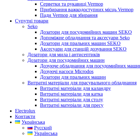
Серветки та рукавиці Vermop
Прибирання важкодоступних місць Vermop
Пади Vermop для збирання
Супутні товари
Seko
Дозатори для посудомийних машин SEKO
Допоміжне обладнання та аксесуари Seko
Дозатори для пральних машин SEKO
Аксесуари для станцій дозування SEKO
Дозатори для мила і антисептиків
Дозатори для посудомийних машин
Дозуюче обладнання для посудомийних машин
Дозуючі насоси Microdos
Дозатори для пральних машин
Витратні матеріали для прасувального обладнання
Витратні матеріали для каландру
Витратні матеріали для катка
Витратні матеріали для столу
Витратні матеріали для пресу
Electrolux
Контакти
Українська
Русский
Українська