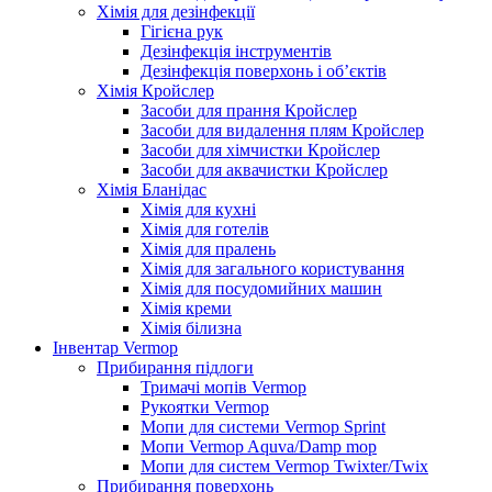
Хімія для дезінфекції
Гігієна рук
Дезінфекція інструментів
Дезінфекція поверхонь і об’єктів
Хімія Кройслер
Засоби для прання Кройслер
Засоби для видалення плям Кройслер
Засоби для хімчистки Кройслер
Засоби для аквачистки Кройслер
Хімія Бланідас
Хімія для кухні
Хімія для готелів
Хімія для пралень
Хімія для загального користування
Хімія для посудомийних машин
Хімія креми
Хімія білизна
Інвентар Vermop
Прибирання підлоги
Тримачі мопів Vermop
Рукоятки Vermop
Мопи для системи Vermop Sprint
Мопи Vermop Aquva/Damp mop
Мопи для систем Vermop Twixter/Twix
Прибирання поверхонь