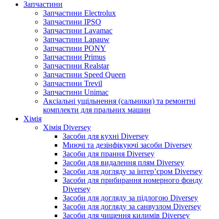
Запчастини
Запчастини Electrolux
Запчастини IPSO
Запчастини Lavamac
Запчастини Lapauw
Запчастини PONY
Запчастини Primus
Запчастини Realstar
Запчастини Speed Queen
Запчастини Trevil
Запчастини Unimac
Аксіальні ущільнення (сальники) та ремонтні
комплекти для пральних машин
Хімія
Хімія Diversey
Засоби для кухні Diversey
Миючі та дезінфікуючі засоби Diversey
Засоби для прання Diversey
Засоби для видалення плям Diversey
Засоби для догляду за інтер’єром Diversey
Засоби для прибирання номерного фонду
Diversey
Засоби для догляду за підлогою Diversey
Засоби для догляду за санвузлом Diversey
Засоби для чищення килимів Diversey