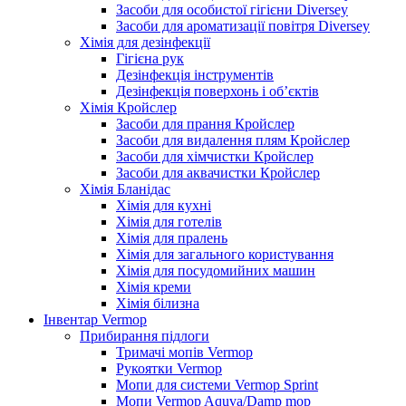
Засоби для особистої гігієни Diversey
Засоби для ароматизації повітря Diversey
Хімія для дезінфекції
Гігієна рук
Дезінфекція інструментів
Дезінфекція поверхонь і об’єктів
Хімія Кройслер
Засоби для прання Кройслер
Засоби для видалення плям Кройслер
Засоби для хімчистки Кройслер
Засоби для аквачистки Кройслер
Хімія Бланідас
Хімія для кухні
Хімія для готелів
Хімія для пралень
Хімія для загального користування
Хімія для посудомийних машин
Хімія креми
Хімія білизна
Інвентар Vermop
Прибирання підлоги
Тримачі мопів Vermop
Рукоятки Vermop
Мопи для системи Vermop Sprint
Мопи Vermop Aquva/Damp mop