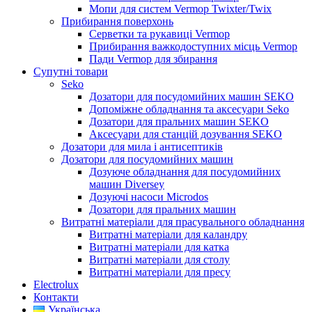
Мопи для систем Vermop Twixter/Twix
Прибирання поверхонь
Серветки та рукавиці Vermop
Прибирання важкодоступних місць Vermop
Пади Vermop для збирання
Супутні товари
Seko
Дозатори для посудомийних машин SEKO
Допоміжне обладнання та аксесуари Seko
Дозатори для пральних машин SEKO
Аксесуари для станцій дозування SEKO
Дозатори для мила і антисептиків
Дозатори для посудомийних машин
Дозуюче обладнання для посудомийних
машин Diversey
Дозуючі насоси Microdos
Дозатори для пральних машин
Витратні матеріали для прасувального обладнання
Витратні матеріали для каландру
Витратні матеріали для катка
Витратні матеріали для столу
Витратні матеріали для пресу
Electrolux
Контакти
Українська