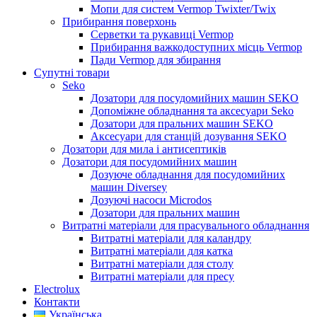
Мопи для систем Vermop Twixter/Twix
Прибирання поверхонь
Серветки та рукавиці Vermop
Прибирання важкодоступних місць Vermop
Пади Vermop для збирання
Супутні товари
Seko
Дозатори для посудомийних машин SEKO
Допоміжне обладнання та аксесуари Seko
Дозатори для пральних машин SEKO
Аксесуари для станцій дозування SEKO
Дозатори для мила і антисептиків
Дозатори для посудомийних машин
Дозуюче обладнання для посудомийних
машин Diversey
Дозуючі насоси Microdos
Дозатори для пральних машин
Витратні матеріали для прасувального обладнання
Витратні матеріали для каландру
Витратні матеріали для катка
Витратні матеріали для столу
Витратні матеріали для пресу
Electrolux
Контакти
Українська