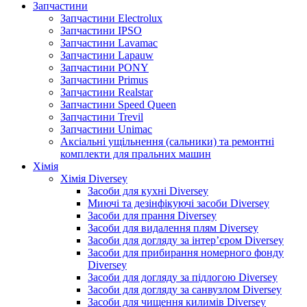
Запчастини
Запчастини Electrolux
Запчастини IPSO
Запчастини Lavamac
Запчастини Lapauw
Запчастини PONY
Запчастини Primus
Запчастини Realstar
Запчастини Speed Queen
Запчастини Trevil
Запчастини Unimac
Аксіальні ущільнення (сальники) та ремонтні
комплекти для пральних машин
Хімія
Хімія Diversey
Засоби для кухні Diversey
Миючі та дезінфікуючі засоби Diversey
Засоби для прання Diversey
Засоби для видалення плям Diversey
Засоби для догляду за інтер’єром Diversey
Засоби для прибирання номерного фонду
Diversey
Засоби для догляду за підлогою Diversey
Засоби для догляду за санвузлом Diversey
Засоби для чищення килимів Diversey