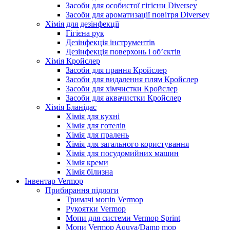
Засоби для особистої гігієни Diversey
Засоби для ароматизації повітря Diversey
Хімія для дезінфекції
Гігієна рук
Дезінфекція інструментів
Дезінфекція поверхонь і об’єктів
Хімія Кройслер
Засоби для прання Кройслер
Засоби для видалення плям Кройслер
Засоби для хімчистки Кройслер
Засоби для аквачистки Кройслер
Хімія Бланідас
Хімія для кухні
Хімія для готелів
Хімія для пралень
Хімія для загального користування
Хімія для посудомийних машин
Хімія креми
Хімія білизна
Інвентар Vermop
Прибирання підлоги
Тримачі мопів Vermop
Рукоятки Vermop
Мопи для системи Vermop Sprint
Мопи Vermop Aquva/Damp mop