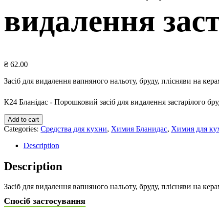
видалення заст
₴
62.00
Засіб для видалення вапняного нальоту, бруду, плісняви ​​на ке
К24 Бланідас - Порошковий засіб для видалення застарілого бруд
Add to cart
Categories:
Средства для кухни
,
Химия Бланидас
,
Химия для ку
Description
Description
Засіб для видалення вапняного нальоту, бруду, плісняви ​​на ке
Спосіб застосування