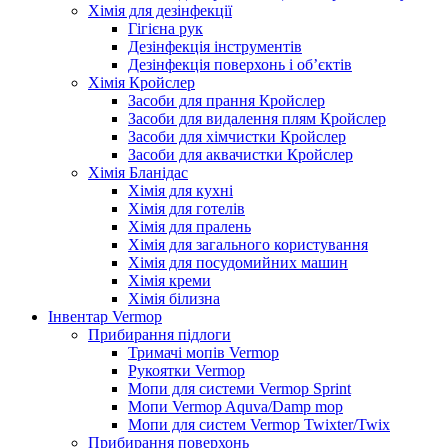
Хімія для дезінфекції
Гігієна рук
Дезінфекція інструментів
Дезінфекція поверхонь і об’єктів
Хімія Кройслер
Засоби для прання Кройслер
Засоби для видалення плям Кройслер
Засоби для хімчистки Кройслер
Засоби для аквачистки Кройслер
Хімія Бланідас
Хімія для кухні
Хімія для готелів
Хімія для пралень
Хімія для загального користування
Хімія для посудомийних машин
Хімія креми
Хімія білизна
Інвентар Vermop
Прибирання підлоги
Тримачі мопів Vermop
Рукоятки Vermop
Мопи для системи Vermop Sprint
Мопи Vermop Aquva/Damp mop
Мопи для систем Vermop Twixter/Twix
Прибирання поверхонь