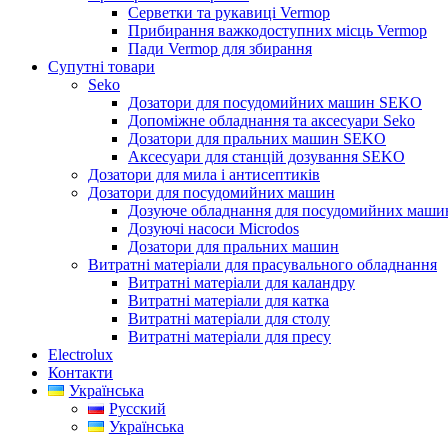
Серветки та рукавиці Vermop
Прибирання важкодоступних місць Vermop
Пади Vermop для збирання
Супутні товари
Seko
Дозатори для посудомийних машин SEKO
Допоміжне обладнання та аксесуари Seko
Дозатори для пральних машин SEKO
Аксесуари для станцій дозування SEKO
Дозатори для мила і антисептиків
Дозатори для посудомийних машин
Дозуюче обладнання для посудомийних машин
Дозуючі насоси Microdos
Дозатори для пральних машин
Витратні матеріали для прасувального обладнання
Витратні матеріали для каландру
Витратні матеріали для катка
Витратні матеріали для столу
Витратні матеріали для пресу
Electrolux
Контакти
Українська
Русский
Українська