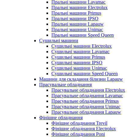
Пральні машини Lavamac
Пральні машини Electrolux
Пральні машини Primus
Пральні машини IPSO
Пральні машини Lapauw
Пральні машини Unimac
Пральні машини Speed Queen
Сушильні машини
Сушильні машини Electrolux
Сушильні машини Lavamac
Сушильні машини Primus
Сушильні машини IPSO
Сушильні машини Unimac
Сушильні машини Speed Queen
Машини для складання білизни Lapauw
Прасувальне обладнання
Прасувальне обладнання Electrolux
Прасувальне обладнання Lavamac
Прасувальне обладнання Primus
Прасувальне обладнання Unimac
Прасувальне обладнання Lapauw
Фінішне обладнання
Фінішне обладнання Trevil
Фінішне обладнання Electrolux
Фінішне обладнання Poni