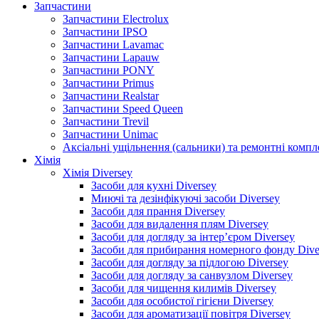
Запчастини
Запчастини Electrolux
Запчастини IPSO
Запчастини Lavamac
Запчастини Lapauw
Запчастини PONY
Запчастини Primus
Запчастини Realstar
Запчастини Speed Queen
Запчастини Trevil
Запчастини Unimac
Аксіальні ущільнення (сальники) та ремонтні комп
Хімія
Хімія Diversey
Засоби для кухні Diversey
Миючі та дезінфікуючі засоби Diversey
Засоби для прання Diversey
Засоби для видалення плям Diversey
Засоби для догляду за інтер’єром Diversey
Засоби для прибирання номерного фонду Dive
Засоби для догляду за підлогою Diversey
Засоби для догляду за санвузлом Diversey
Засоби для чищення килимів Diversey
Засоби для особистої гігієни Diversey
Засоби для ароматизації повітря Diversey