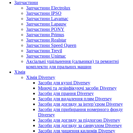
Запчастини
Запчастини Electrolux
Запчастини IPSO
Запчастини Lavamac
Запчастини Lapauw
Запчастини PONY
Запчастини Primus
Запчастини Realstar
Запчастини Speed Queen
Запчастини Trevil
Запчастини Unimac
Аксіальні ущільнення (сальники) та ремонтні
комплекти для пральних машин
Хімія
Хімія Diversey
Засоби для кухні Diversey
Миючі та дезінфікуючі засоби Diversey
Засоби для прання Diversey
Засоби для видалення плям Diversey
Засоби для догляду за інтер’єром Diversey
Засоби для прибирання номерного фонду
Diversey
Засоби для догляду за підлогою Diversey
Засоби для догляду за санвузлом Diversey
Засоби для чищення килимів Diversey