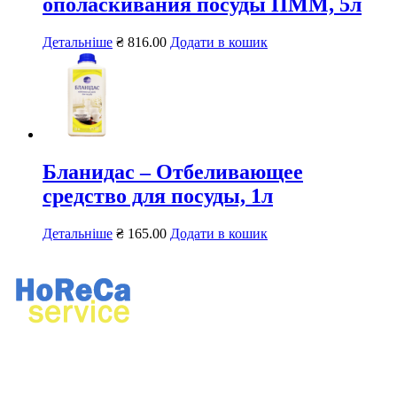
ополаскивания посуды ПММ, 5л
Детальніше
₴
816.00
Додати в кошик
Бланидас – Отбеливающее
средство для посуды, 1л
Детальніше
₴
165.00
Додати в кошик
Ремонт професійного кухонного та прального обладнання.
Продаж професійного обладнання, хімії для ресторанів і