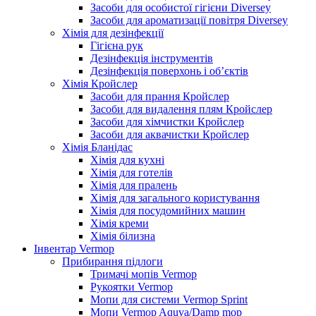
Засоби для особистої гігієни Diversey
Засоби для ароматизації повітря Diversey
Хімія для дезінфекції
Гігієна рук
Дезінфекція інструментів
Дезінфекція поверхонь і об’єктів
Хімія Кройслер
Засоби для прання Кройслер
Засоби для видалення плям Кройслер
Засоби для хімчистки Кройслер
Засоби для аквачистки Кройслер
Хімія Бланідас
Хімія для кухні
Хімія для готелів
Хімія для пралень
Хімія для загального користування
Хімія для посудомийних машин
Хімія креми
Хімія білизна
Інвентар Vermop
Прибирання підлоги
Тримачі мопів Vermop
Рукоятки Vermop
Мопи для системи Vermop Sprint
Мопи Vermop Aquva/Damp mop