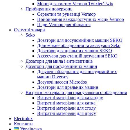
Мопи для систем Vermop Twixter/Twix
Прибирання поверхонь
Серветки та рукавиці Vermop
Прибирання важкодоступних місць Vermop
Пади Vermop для збирання
Супутні товари
Seko
Дозатори для посудомийних машин SEKO
Допоміжне обладнання та аксесуари Seko
Дозатори для пральних машин SEKO
Аксесуари для станцій дозування SEKO
Дозатори для мила і антисептиків
Дозатори для посудомийних машин
Дозуюче обладнання для посудомийних
машин Diversey
Дозуючі насоси Microdos
Дозатори для пральних машин
Витратні матеріали для прасувального обладнання
Витратні матеріали для каландру
Витратні матеріали для катка
Витратні матеріали для столу
Витратні матеріали для пресу
Electrolux
Контакти
Українська