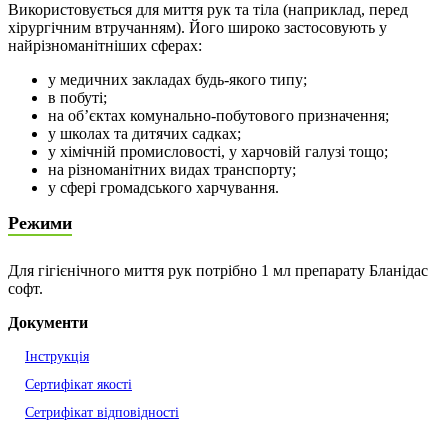
Використовується для миття рук та тіла (наприклад, перед
хірургічним втручанням). Його широко застосовують у
найрізноманітніших сферах:
у медичних закладах будь-якого типу;
в побуті;
на об’єктах комунально-побутового призначення;
у школах та дитячих садках;
у хімічній промисловості, у харчовій галузі тощо;
на різноманітних видах транспорту;
у сфері громадського харчування.
Режими
Для гігієнічного миття рук потрібно 1 мл препарату Бланідас
софт.
Документи
Інструкція
Сертифікат якості
Сетрифікат відповідності