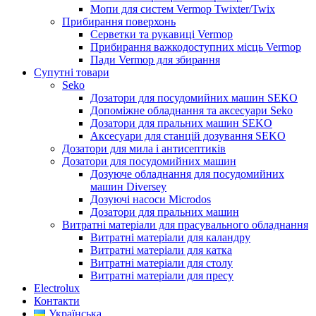
Мопи для систем Vermop Twixter/Twix
Прибирання поверхонь
Серветки та рукавиці Vermop
Прибирання важкодоступних місць Vermop
Пади Vermop для збирання
Супутні товари
Seko
Дозатори для посудомийних машин SEKO
Допоміжне обладнання та аксесуари Seko
Дозатори для пральних машин SEKO
Аксесуари для станцій дозування SEKO
Дозатори для мила і антисептиків
Дозатори для посудомийних машин
Дозуюче обладнання для посудомийних
машин Diversey
Дозуючі насоси Microdos
Дозатори для пральних машин
Витратні матеріали для прасувального обладнання
Витратні матеріали для каландру
Витратні матеріали для катка
Витратні матеріали для столу
Витратні матеріали для пресу
Electrolux
Контакти
Українська