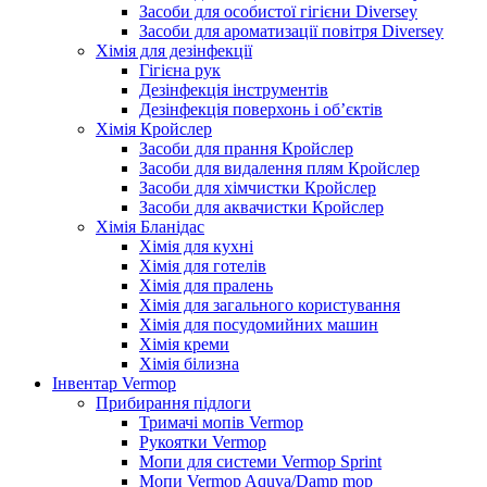
Засоби для особистої гігієни Diversey
Засоби для ароматизації повітря Diversey
Хімія для дезінфекції
Гігієна рук
Дезінфекція інструментів
Дезінфекція поверхонь і об’єктів
Хімія Кройслер
Засоби для прання Кройслер
Засоби для видалення плям Кройслер
Засоби для хімчистки Кройслер
Засоби для аквачистки Кройслер
Хімія Бланідас
Хімія для кухні
Хімія для готелів
Хімія для пралень
Хімія для загального користування
Хімія для посудомийних машин
Хімія креми
Хімія білизна
Інвентар Vermop
Прибирання підлоги
Тримачі мопів Vermop
Рукоятки Vermop
Мопи для системи Vermop Sprint
Мопи Vermop Aquva/Damp mop