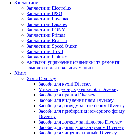
Запчастини
Запчастини Electrolux
Запчастини IPSO
Запчастини Lavamac
Запчастини Lapauw
Запчастини PONY
Запчастини Primus
Запчастини Realstar
Запчастини Speed Queen
Запчастини Trevil
Запчастини Unimac
Аксіальні ущільнення (сальники) та ремонтні
комплекти для пральних машин
Хімія
Хімія Diversey
Засоби для кухні Diversey
Миючі та дезінфікуючі засоби Diversey
Засоби для прання Diversey
Засоби для видалення плям Diversey
Засоби для догляду за інтер’єром Diversey
Засоби для прибирання номерного фонду
Diversey
Засоби для догляду за підлогою Diversey
Засоби для догляду за санвузлом Diversey
Засоби для чищення килимів Diversey