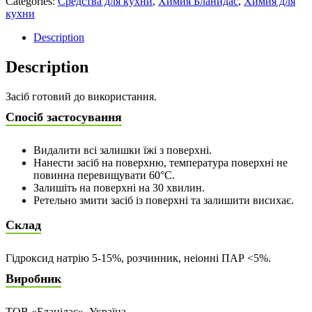
Categories:
Средства для кухни
,
Химия Бланидас
,
Химия для
кухни
Description
Description
Засіб готовий до використання.
Спосіб застосування
Видалити всі залишки їжі з поверхні.
Нанести засіб на поверхню, температура поверхні не
повинна перевищувати 60°С.
Залишіть на поверхні на 30 хвилин.
Ретельно змити засіб із поверхні та залишити висихає.
Склад
Гідроксид натрію 5-15%, розчинник, неіонні ПАР <5%.
Виробник
ТОВ «Бланідас», Україна