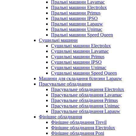
Пральні машини Lavamac
Пральні машини Electrolux
Пральні машини Primus
Пральні машини IPSO
Пральні машини Lapauw
Пральні машини Unimac
Пральні машини Speed Queen
Сушильні машини
Сушильні машини Electrolux
Сушильні машини Lavamac
Сушильні машини Primus
Сушильні машини IPSO
Сушильні машини Unimac
Сушильні машини Speed Queen
Машини для складання білизни Lapauw
Прасувальне обладнання
Прасувальне обладнання Electrolux
Прасувальне обладнання Lavamac
Прасувальне обладнання Primus
Прасувальне обладнання Unimac
Прасувальне обладнання Lapauw
Фінішне обладнання
Фінішне обладнання Trevil
Фінішне обладнання Electrolux
Фінішне обладнання Poni