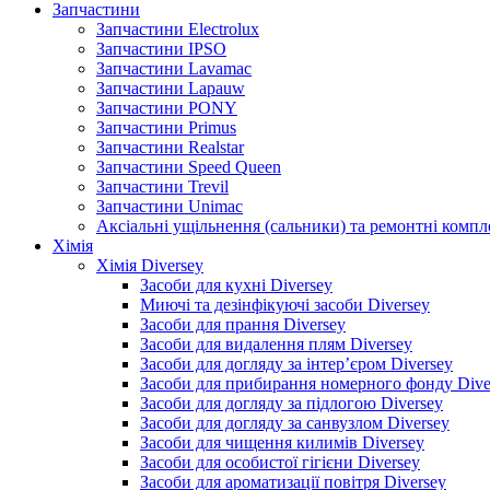
Запчастини
Запчастини Electrolux
Запчастини IPSO
Запчастини Lavamac
Запчастини Lapauw
Запчастини PONY
Запчастини Primus
Запчастини Realstar
Запчастини Speed Queen
Запчастини Trevil
Запчастини Unimac
Аксіальні ущільнення (сальники) та ремонтні комп
Хімія
Хімія Diversey
Засоби для кухні Diversey
Миючі та дезінфікуючі засоби Diversey
Засоби для прання Diversey
Засоби для видалення плям Diversey
Засоби для догляду за інтер’єром Diversey
Засоби для прибирання номерного фонду Dive
Засоби для догляду за підлогою Diversey
Засоби для догляду за санвузлом Diversey
Засоби для чищення килимів Diversey
Засоби для особистої гігієни Diversey
Засоби для ароматизації повітря Diversey