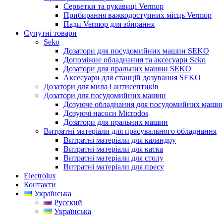
Серветки та рукавиці Vermop
Прибирання важкодоступних місць Vermop
Пади Vermop для збирання
Супутні товари
Seko
Дозатори для посудомийних машин SEKO
Допоміжне обладнання та аксесуари Seko
Дозатори для пральних машин SEKO
Аксесуари для станцій дозування SEKO
Дозатори для мила і антисептиків
Дозатори для посудомийних машин
Дозуюче обладнання для посудомийних машин
Дозуючі насоси Microdos
Дозатори для пральних машин
Витратні матеріали для прасувального обладнання
Витратні матеріали для каландру
Витратні матеріали для катка
Витратні матеріали для столу
Витратні матеріали для пресу
Electrolux
Контакти
Українська
Русский
Українська