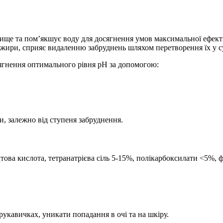
вище та пом’якшує воду для досягнення умов максимальної ефек
та жири, сприяє видаленню забруднень шляхом перетворення їх у с
сягнення оптимального рівня рН за допомогою:
ни, залежно від ступеня забруднення.
това кислота, тетранатрієва сіль 5-15%, полікарбоксилати <5%,
рукавичках, уникати попадання в очі та на шкіру.