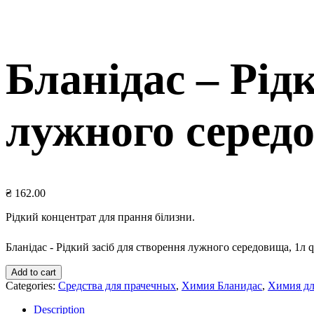
Бланідас – Рід
лужного серед
₴
162.00
Рідкий концентрат для прання білизни.
Бланідас - Рідкий засіб для створення лужного середовища, 1л q
Add to cart
Categories:
Средства для прачечных
,
Химия Бланидас
,
Химия дл
Description