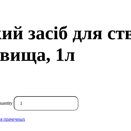
кий засіб для с
овища, 1л
uantity
я прачечных