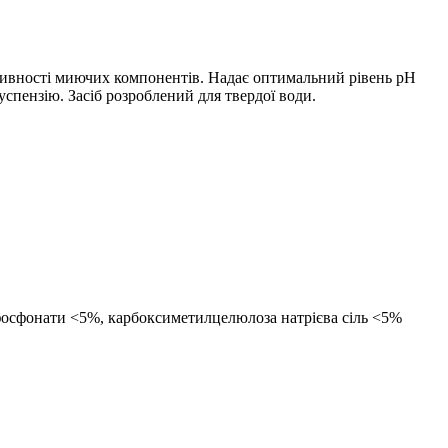
тивності миючих компонентів. Надає оптимальний рівень рН
успензію. Засіб розроблений для твердої води.
 фосфонати <5%, карбоксиметилцелюлоза натрієва сіль <5%