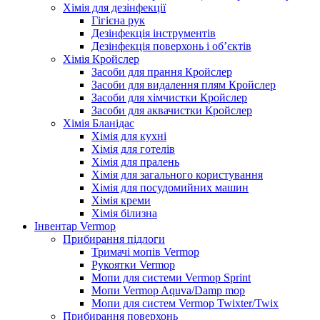
Хімія для дезінфекції
Гігієна рук
Дезінфекція інструментів
Дезінфекція поверхонь і об’єктів
Хімія Кройслер
Засоби для прання Кройслер
Засоби для видалення плям Кройслер
Засоби для хімчистки Кройслер
Засоби для аквачистки Кройслер
Хімія Бланідас
Хімія для кухні
Хімія для готелів
Хімія для пралень
Хімія для загального користування
Хімія для посудомийних машин
Хімія креми
Хімія білизна
Інвентар Vermop
Прибирання підлоги
Тримачі мопів Vermop
Рукоятки Vermop
Мопи для системи Vermop Sprint
Мопи Vermop Aquva/Damp mop
Мопи для систем Vermop Twixter/Twix
Прибирання поверхонь