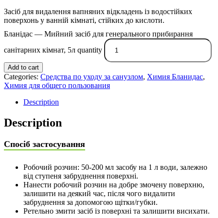
Засіб для видалення вапняних відкладень із водостійких
поверхонь у ванній кімнаті, стійких до кислоти.
Бланідас — Мийний засіб для генерального прибирання
санітарних кімнат, 5л quantity
Add to cart
Categories:
Средства по уходу за санузлом
,
Химия Бланидас
,
Химия для общего пользования
Description
Description
Спосіб застосування
Робочий розчин: 50-200 мл засобу на 1 л води, залежно
від ступеня забруднення поверхні.
Нанести робочий розчин на добре змочену поверхню,
залишити на деякий час, після чого видалити
забруднення за допомогою щітки/губки.
Ретельно змити засіб із поверхні та залишити висихати.