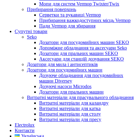
Мопи для систем Vermop Twixter/Twix
Прибирання поверхонь
Серветки та рукавиці Vermop
Прибирання важкодоступних місць Vermop
Пади Vermop для збирання
Супутні товари
Seko
Дозатори для посудомийних машин SEKO
Допоміжне обладнання та аксесуари Seko
Дозатори для пральних машин SEKO
Аксесуари для станцій дозування SEKO
Дозатори для мила і антисептиків
Дозатори для посудомийних машин
Дозуюче обладнання для посудомийних
машин Diversey
Дозуючі насоси Microdos
Дозатори для пральних машин
Витратні матеріали для прасувального обладнання
Витратні матеріали для каландру
Витратні матеріали для катка
Витратні матеріали для столу
Витратні матеріали для пресу
Electrolux
Контакти
Українська