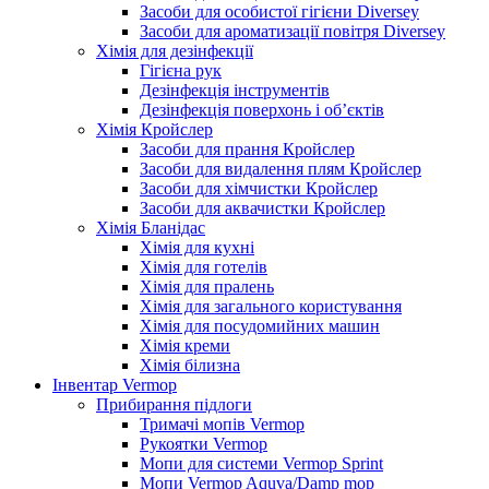
Засоби для особистої гігієни Diversey
Засоби для ароматизації повітря Diversey
Хімія для дезінфекції
Гігієна рук
Дезінфекція інструментів
Дезінфекція поверхонь і об’єктів
Хімія Кройслер
Засоби для прання Кройслер
Засоби для видалення плям Кройслер
Засоби для хімчистки Кройслер
Засоби для аквачистки Кройслер
Хімія Бланідас
Хімія для кухні
Хімія для готелів
Хімія для пралень
Хімія для загального користування
Хімія для посудомийних машин
Хімія креми
Хімія білизна
Інвентар Vermop
Прибирання підлоги
Тримачі мопів Vermop
Рукоятки Vermop
Мопи для системи Vermop Sprint
Мопи Vermop Aquva/Damp mop