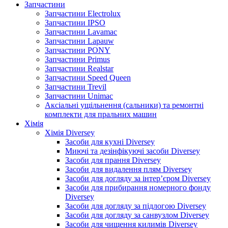
Запчастини
Запчастини Electrolux
Запчастини IPSO
Запчастини Lavamac
Запчастини Lapauw
Запчастини PONY
Запчастини Primus
Запчастини Realstar
Запчастини Speed Queen
Запчастини Trevil
Запчастини Unimac
Аксіальні ущільнення (сальники) та ремонтні
комплекти для пральних машин
Хімія
Хімія Diversey
Засоби для кухні Diversey
Миючі та дезінфікуючі засоби Diversey
Засоби для прання Diversey
Засоби для видалення плям Diversey
Засоби для догляду за інтер’єром Diversey
Засоби для прибирання номерного фонду
Diversey
Засоби для догляду за підлогою Diversey
Засоби для догляду за санвузлом Diversey
Засоби для чищення килимів Diversey