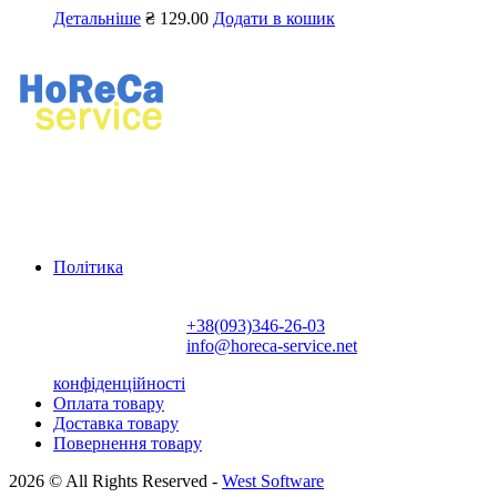
Детальніше
₴
129.00
Додати в кошик
Ремонт професійного кухонного та прального обладнання.
Продаж професійного обладнання, хімії для ресторанів і
пралень.
Політика
Контактна інформація:
+38(093)346-26-03
info@horeca-service.net
конфіденційності
Оплата товару
Доставка товару
Повернення товару
2026 © All Rights Reserved -
West Software