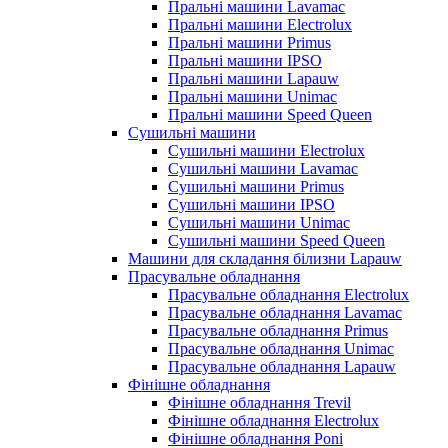
Пральні машини Lavamac
Пральні машини Electrolux
Пральні машини Primus
Пральні машини IPSO
Пральні машини Lapauw
Пральні машини Unimac
Пральні машини Speed Queen
Сушильні машини
Сушильні машини Electrolux
Сушильні машини Lavamac
Сушильні машини Primus
Сушильні машини IPSO
Сушильні машини Unimac
Сушильні машини Speed Queen
Машини для складання білизни Lapauw
Прасувальне обладнання
Прасувальне обладнання Electrolux
Прасувальне обладнання Lavamac
Прасувальне обладнання Primus
Прасувальне обладнання Unimac
Прасувальне обладнання Lapauw
Фінішне обладнання
Фінішне обладнання Trevil
Фінішне обладнання Electrolux
Фінішне обладнання Poni