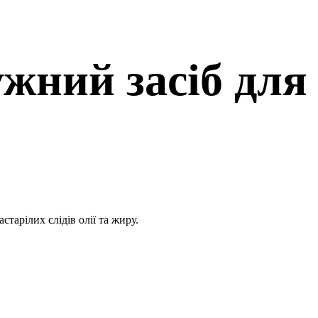
жний засіб для
арілих слідів олії та жиру.