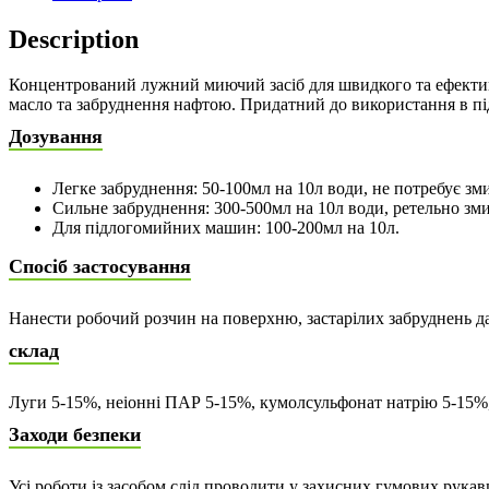
Description
Концентрований лужний миючий засіб для швидкого та ефективн
масло та забруднення нафтою. Придатний до використання в п
Дозування
Легке забруднення: 50-100мл на 10л води, не потребує зм
Сильне забруднення: 300-500мл на 10л води, ретельно зм
Для підлогомийних машин: 100-200мл на 10л.
Спосіб застосування
Нанести робочий розчин на поверхню, застарілих забруднень д
склад
Луги 5-15%, неіонні ПАР 5-15%, кумолсульфонат натрію 5-15%
Заходи безпеки
Усі роботи із засобом слід проводити у захисних гумових рукав