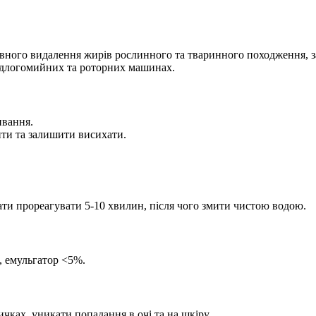
ого видалення жирів рослинного та тваринного походження, зас
ідлогомийних та роторних машинах.
ивання.
ити та залишити висихати.
ати прореагувати 5-10 хвилин, після чого змити чистою водою.
, емульгатор <5%.
ичках, уникати попадання в очі та на шкіру.