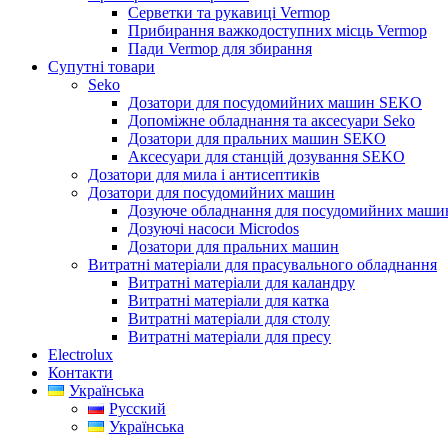
Серветки та рукавиці Vermop
Прибирання важкодоступних місць Vermop
Пади Vermop для збирання
Супутні товари
Seko
Дозатори для посудомийних машин SEKO
Допоміжне обладнання та аксесуари Seko
Дозатори для пральних машин SEKO
Аксесуари для станцій дозування SEKO
Дозатори для мила і антисептиків
Дозатори для посудомийних машин
Дозуюче обладнання для посудомийних машин
Дозуючі насоси Microdos
Дозатори для пральних машин
Витратні матеріали для прасувального обладнання
Витратні матеріали для каландру
Витратні матеріали для катка
Витратні матеріали для столу
Витратні матеріали для пресу
Electrolux
Контакти
Українська
Русский
Українська