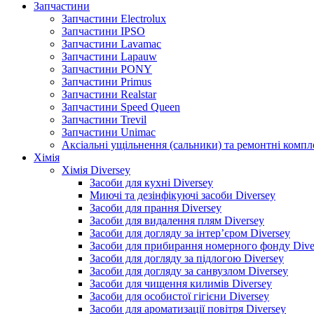
Запчастини
Запчастини Electrolux
Запчастини IPSO
Запчастини Lavamac
Запчастини Lapauw
Запчастини PONY
Запчастини Primus
Запчастини Realstar
Запчастини Speed Queen
Запчастини Trevil
Запчастини Unimac
Аксіальні ущільнення (сальники) та ремонтні комп
Хімія
Хімія Diversey
Засоби для кухні Diversey
Миючі та дезінфікуючі засоби Diversey
Засоби для прання Diversey
Засоби для видалення плям Diversey
Засоби для догляду за інтер’єром Diversey
Засоби для прибирання номерного фонду Dive
Засоби для догляду за підлогою Diversey
Засоби для догляду за санвузлом Diversey
Засоби для чищення килимів Diversey
Засоби для особистої гігієни Diversey
Засоби для ароматизації повітря Diversey