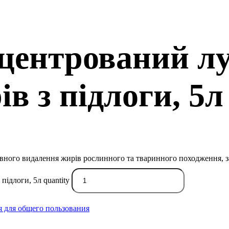
нцентрований лу
в з підлоги, 5л
ого видалення жирів рослинного та тваринного походження, заст
підлоги, 5л quantity
 для общего пользования