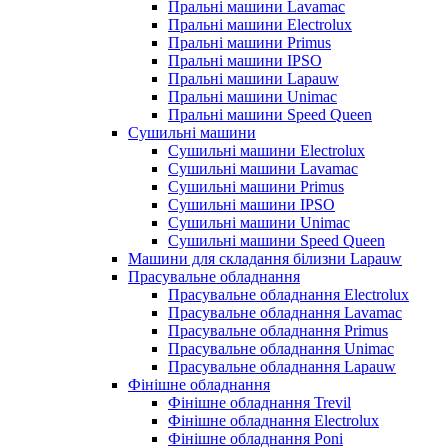
Пральні машини Lavamac
Пральні машини Electrolux
Пральні машини Primus
Пральні машини IPSO
Пральні машини Lapauw
Пральні машини Unimac
Пральні машини Speed Queen
Сушильні машини
Сушильні машини Electrolux
Сушильні машини Lavamac
Сушильні машини Primus
Сушильні машини IPSO
Сушильні машини Unimac
Сушильні машини Speed Queen
Машини для складання білизни Lapauw
Прасувальне обладнання
Прасувальне обладнання Electrolux
Прасувальне обладнання Lavamac
Прасувальне обладнання Primus
Прасувальне обладнання Unimac
Прасувальне обладнання Lapauw
Фінішне обладнання
Фінішне обладнання Trevil
Фінішне обладнання Electrolux
Фінішне обладнання Poni