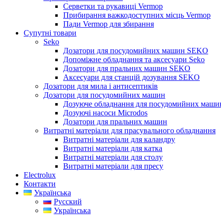
Серветки та рукавиці Vermop
Прибирання важкодоступних місць Vermop
Пади Vermop для збирання
Супутні товари
Seko
Дозатори для посудомийних машин SEKO
Допоміжне обладнання та аксесуари Seko
Дозатори для пральних машин SEKO
Аксесуари для станцій дозування SEKO
Дозатори для мила і антисептиків
Дозатори для посудомийних машин
Дозуюче обладнання для посудомийних машин
Дозуючі насоси Microdos
Дозатори для пральних машин
Витратні матеріали для прасувального обладнання
Витратні матеріали для каландру
Витратні матеріали для катка
Витратні матеріали для столу
Витратні матеріали для пресу
Electrolux
Контакти
Українська
Русский
Українська