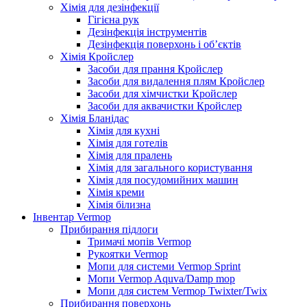
Хімія для дезінфекції
Гігієна рук
Дезінфекція інструментів
Дезінфекція поверхонь і об’єктів
Хімія Кройслер
Засоби для прання Кройслер
Засоби для видалення плям Кройслер
Засоби для хімчистки Кройслер
Засоби для аквачистки Кройслер
Хімія Бланідас
Хімія для кухні
Хімія для готелів
Хімія для пралень
Хімія для загального користування
Хімія для посудомийних машин
Хімія креми
Хімія білизна
Інвентар Vermop
Прибирання підлоги
Тримачі мопів Vermop
Рукоятки Vermop
Мопи для системи Vermop Sprint
Мопи Vermop Aquva/Damp mop
Мопи для систем Vermop Twixter/Twix
Прибирання поверхонь