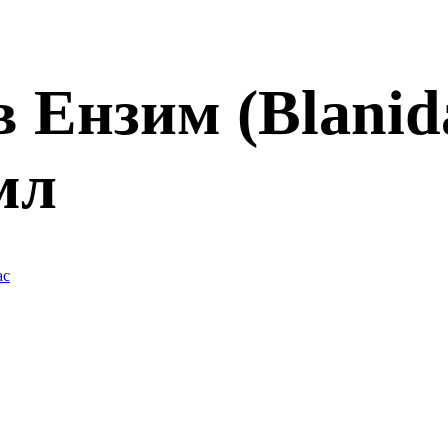
 Ензим (Blanida
мл
ас