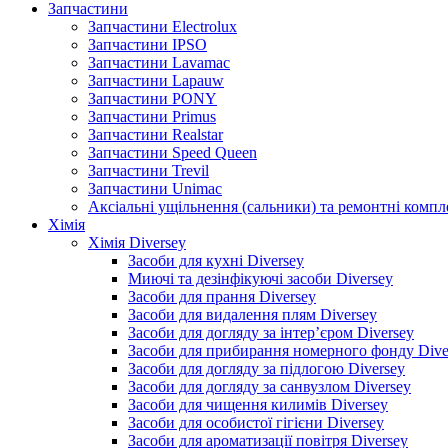
Запчастини
Запчастини Electrolux
Запчастини IPSO
Запчастини Lavamac
Запчастини Lapauw
Запчастини PONY
Запчастини Primus
Запчастини Realstar
Запчастини Speed Queen
Запчастини Trevil
Запчастини Unimac
Аксіальні ущільнення (сальники) та ремонтні комп
Хімія
Хімія Diversey
Засоби для кухні Diversey
Миючі та дезінфікуючі засоби Diversey
Засоби для прання Diversey
Засоби для видалення плям Diversey
Засоби для догляду за інтер’єром Diversey
Засоби для прибирання номерного фонду Dive
Засоби для догляду за підлогою Diversey
Засоби для догляду за санвузлом Diversey
Засоби для чищення килимів Diversey
Засоби для особистої гігієни Diversey
Засоби для ароматизації повітря Diversey