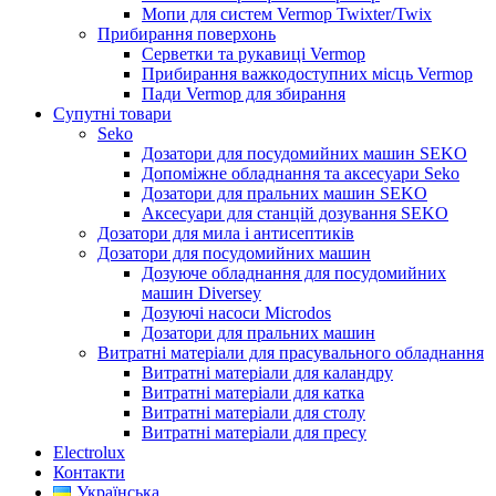
Мопи для систем Vermop Twixter/Twix
Прибирання поверхонь
Серветки та рукавиці Vermop
Прибирання важкодоступних місць Vermop
Пади Vermop для збирання
Супутні товари
Seko
Дозатори для посудомийних машин SEKO
Допоміжне обладнання та аксесуари Seko
Дозатори для пральних машин SEKO
Аксесуари для станцій дозування SEKO
Дозатори для мила і антисептиків
Дозатори для посудомийних машин
Дозуюче обладнання для посудомийних
машин Diversey
Дозуючі насоси Microdos
Дозатори для пральних машин
Витратні матеріали для прасувального обладнання
Витратні матеріали для каландру
Витратні матеріали для катка
Витратні матеріали для столу
Витратні матеріали для пресу
Electrolux
Контакти
Українська