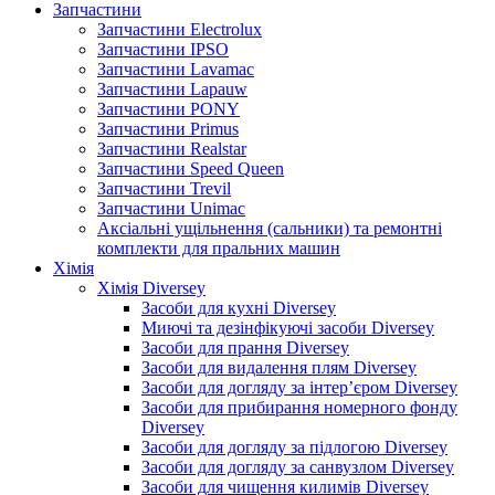
Запчастини
Запчастини Electrolux
Запчастини IPSO
Запчастини Lavamac
Запчастини Lapauw
Запчастини PONY
Запчастини Primus
Запчастини Realstar
Запчастини Speed Queen
Запчастини Trevil
Запчастини Unimac
Аксіальні ущільнення (сальники) та ремонтні
комплекти для пральних машин
Хімія
Хімія Diversey
Засоби для кухні Diversey
Миючі та дезінфікуючі засоби Diversey
Засоби для прання Diversey
Засоби для видалення плям Diversey
Засоби для догляду за інтер’єром Diversey
Засоби для прибирання номерного фонду
Diversey
Засоби для догляду за підлогою Diversey
Засоби для догляду за санвузлом Diversey
Засоби для чищення килимів Diversey