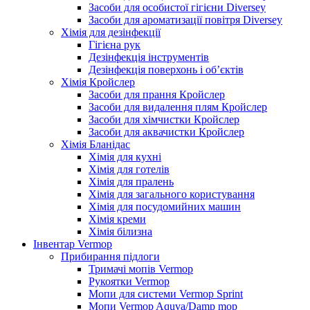
Засоби для особистої гігієни Diversey
Засоби для ароматизації повітря Diversey
Хімія для дезінфекції
Гігієна рук
Дезінфекція інструментів
Дезінфекція поверхонь і об’єктів
Хімія Кройслер
Засоби для прання Кройслер
Засоби для видалення плям Кройслер
Засоби для хімчистки Кройслер
Засоби для аквачистки Кройслер
Хімія Бланідас
Хімія для кухні
Хімія для готелів
Хімія для пралень
Хімія для загального користування
Хімія для посудомийних машин
Хімія креми
Хімія білизна
Інвентар Vermop
Прибирання підлоги
Тримачі мопів Vermop
Рукоятки Vermop
Мопи для системи Vermop Sprint
Мопи Vermop Aquva/Damp mop