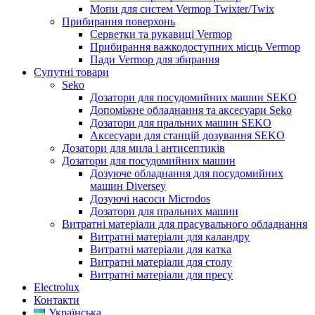
Мопи для систем Vermop Twixter/Twix
Прибирання поверхонь
Серветки та рукавиці Vermop
Прибирання важкодоступних місць Vermop
Пади Vermop для збирання
Супутні товари
Seko
Дозатори для посудомийних машин SEKO
Допоміжне обладнання та аксесуари Seko
Дозатори для пральних машин SEKO
Аксесуари для станцій дозування SEKO
Дозатори для мила і антисептиків
Дозатори для посудомийних машин
Дозуюче обладнання для посудомийних
машин Diversey
Дозуючі насоси Microdos
Дозатори для пральних машин
Витратні матеріали для прасувального обладнання
Витратні матеріали для каландру
Витратні матеріали для катка
Витратні матеріали для столу
Витратні матеріали для пресу
Electrolux
Контакти
Українська