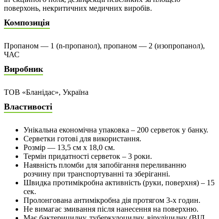
поверхонь, некритичних медичних виробів.
Композиція
Пропаном — 1 (n-пропанол), пропаном — 2 (изопропанол),
ЧАС
Виробник
ТОВ «Бланідас», Україна
Властивості
Унікальна економічна упаковка – 200 серветок у банку.
Серветки готові для використання.
Розмір — 13,5 см x 18,0 см.
Термін придатності серветок – 3 роки.
Наявність пломби для запобігання переливанню
розчину при транспортуванні та зберіганні.
Швидка протимікробна активність (руки, поверхня) – 15
сек.
Пролонгована антимікробна дія протягом 3-х годин.
Не вимагає змивання після нанесення на поверхню.
Має бактерицидну, туберкулоцидну, віруліцидну (ВІЛ,