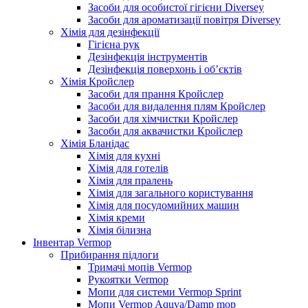
Засоби для особистої гігієни Diversey
Засоби для ароматизації повітря Diversey
Хімія для дезінфекції
Гігієна рук
Дезінфекція інструментів
Дезінфекція поверхонь і об’єктів
Хімія Кройслер
Засоби для прання Кройслер
Засоби для видалення плям Кройслер
Засоби для хімчистки Кройслер
Засоби для аквачистки Кройслер
Хімія Бланідас
Хімія для кухні
Хімія для готелів
Хімія для пралень
Хімія для загального користування
Хімія для посудомийних машин
Хімія креми
Хімія білизна
Інвентар Vermop
Прибирання підлоги
Тримачі мопів Vermop
Рукоятки Vermop
Мопи для системи Vermop Sprint
Мопи Vermop Aquva/Damp mop