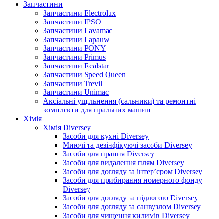
Запчастини
Запчастини Electrolux
Запчастини IPSO
Запчастини Lavamac
Запчастини Lapauw
Запчастини PONY
Запчастини Primus
Запчастини Realstar
Запчастини Speed Queen
Запчастини Trevil
Запчастини Unimac
Аксіальні ущільнення (сальники) та ремонтні
комплекти для пральних машин
Хімія
Хімія Diversey
Засоби для кухні Diversey
Миючі та дезінфікуючі засоби Diversey
Засоби для прання Diversey
Засоби для видалення плям Diversey
Засоби для догляду за інтер’єром Diversey
Засоби для прибирання номерного фонду
Diversey
Засоби для догляду за підлогою Diversey
Засоби для догляду за санвузлом Diversey
Засоби для чищення килимів Diversey