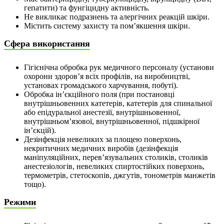
гепатити) та фунгіцидну активність.
Не викликає подразнень та алергічних реакцій шкіри.
Містить систему захисту та пом’якшення шкіри.
Сфера використання
Гігієнічна обробка рук медичного персоналу (установи
охорони здоров’я всіх профілів, на виробництві,
установах громадського харчування, побуті).
Обробка ін’єкційного поля (при постановці
внутрішньовенних катетерів, катетерів для спинальної
або епідуральної анестезії, внутрішньовенної,
внутрішньом’язової, внутрішньовенної, підшкірної
ін’єкцій).
Дезінфекція невеликих за площею поверхонь,
некритичних медичних виробів (дезінфекція
маніпуляційних, перев’язувальних столиків, столиків
анестезіологів, невеликих спиртостійких поверхонь,
термометрів, стетоскопів, джгутів, тонометрів манжетів
тощо).
Режими