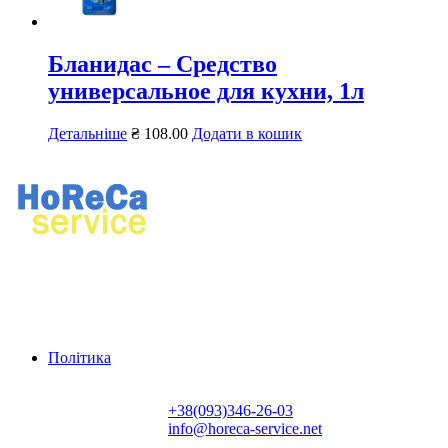
Бланидас – Средство
универсальное для кухни, 1л
Детальніше
₴
108.00
Додати в кошик
Ремонт професійного кухонного та прального обладнання.
Продаж професійного обладнання, хімії для ресторанів і
пралень.
Політика
Контактна інформація:
+38(093)346-26-03
info@horeca-service.net