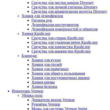
Средства для чистки ковров Diversey
Средства для личной гигиены Diversey
Средства для ароматизации воздуха Diversey
Химия для дезинфекции
Гигиена рук
Дезинфекция инструментов
Дезинфекция поверхностей и объектов
Химия Кройслер
Средства для стирки Кройслер
Средства для удаления пятен Кройслер
Средства для химчистки Кройслер
Средства для аквачистки Кройслер
Бланидас
Химия для кухни
Химия для отелей
Химия для прачечных
Химия для общего пользования
Химия для посудомоечных машин
Химия кремы
Химия белизна
Инвентарь Vermop
Уборка пола
Держатели мопов Vermop
Рукоятки Vermop
Мопы для системы Vermop Sprint