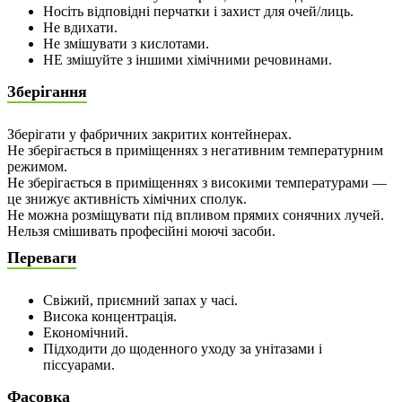
Носіть відповідні перчатки і захист для очей/лиць.
Не вдихати.
Не змішувати з кислотами.
НЕ змішуйте з іншими хімічними речовинами.
Зберігання
Зберігати у фабричних закритих контейнерах.
Не зберігається в приміщеннях з негативним температурним
режимом.
Не зберігається в приміщеннях з високими температурами —
це знижує активність хімічних сполук.
Не можна розміщувати під впливом прямих сонячних лучей.
Нельзя смішивать професійні моючі засоби.
Переваги
Свіжий, приємний запах у часі.
Висока концентрація.
Економічний.
Підходити до щоденного уходу за унітазами і
піссуарами.
Фасовка