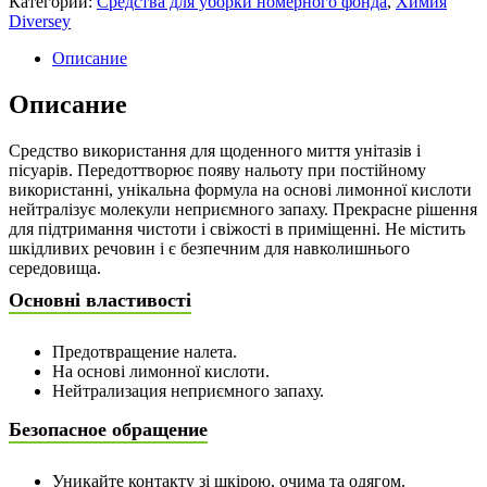
Категории:
Средства для уборки номерного фонда
,
Химия
Diversey
Описание
Описание
Средство використання для щоденного миття унітазів і
пісуарів. Передоттворює появу нальоту при постійному
використанні, унікальна формула на основі лимонної кислоти
нейтралізує молекули неприємного запаху. Прекрасне рішення
для підтримання чистоти і свіжості в приміщенні. Не містить
шкідливих речовин і є безпечним для навколишнього
середовища.
Основні властивості
Предотвращение налета.
На основі лимонної кислоти.
Нейтрализация неприємного запаху.
Безопасное обращение
Уникайте контакту зі шкірою, очима та одягом.